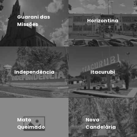
Guarani das
Horizontina
Missões
Independência
Itacurubi
Mato
Nova
Queimado
Candelária