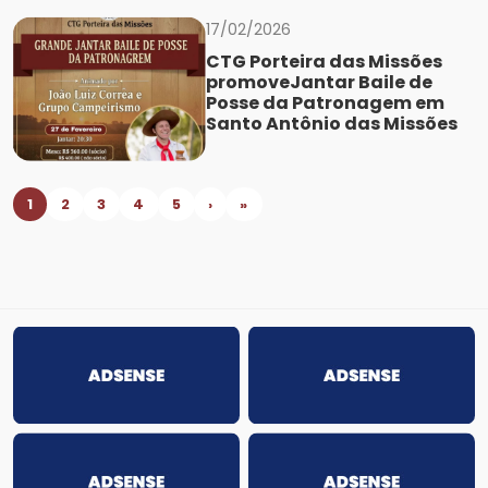
17/02/2026
CTG Porteira das Missões
promoveJantar Baile de
Posse da Patronagem em
Santo Antônio das Missões
1
2
3
4
5
›
»