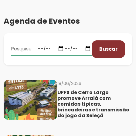
Agenda de Eventos
Buscar
18/06/2026
UFFS de Cerro Largo
promove Arraiá com
comidas típicas,
brincadeiras e transmissão
do jogo da Seleçã