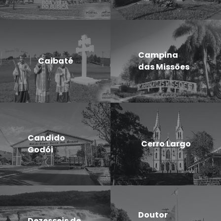
Campina
Caibaté
das Missões
Candido
Cerro Largo
Godói
Doutor
Dezesseis de