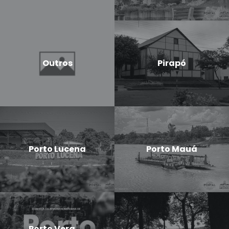
Outros
Pirapó
Porto Lucena
Porto Mauá
Porto Vera