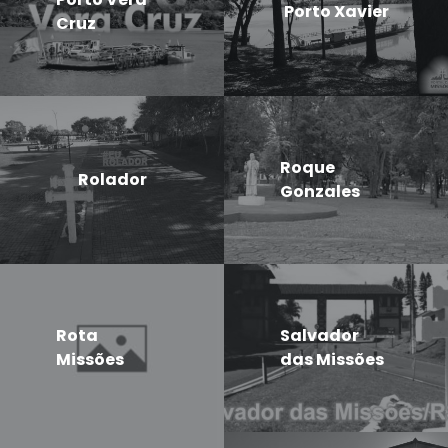
Porto Xavier
Cruz
Roque
Rolador
Gonzales
Rota
Salvador
Missões
das Missões