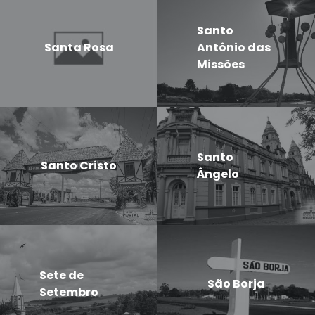
Santo
Santa Rosa
Antônio das
Missões
Santo
Santo Cristo
Ângelo
Sete de
São Borja
Setembro