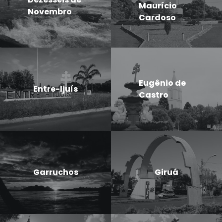
Maurício
Novembro
Cardoso
Eugênio de
Entre-Ijuís
Castro
Garruchos
Giruá