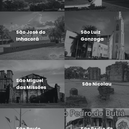
São José do
São Luiz
Inhacorá
Gonzaga
São Miguel
São Nicolau
das Missões
São Paulo
São Pedro do