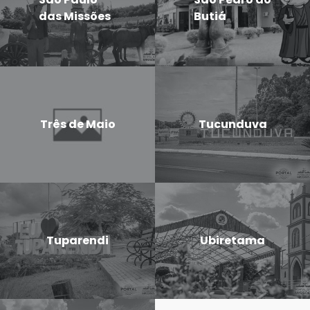
das Missões
Butiá
Três de Maio
Tucunduva
Tuparendi
Ubiretama