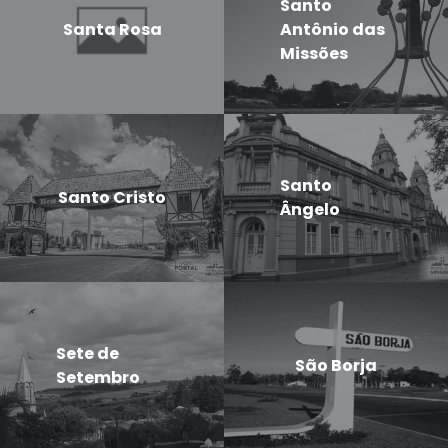
Santo
Santa Rosa
Antônio das
Missões
Santo
Santo Cristo
Ângelo
Sete de
São Borja
Setembro