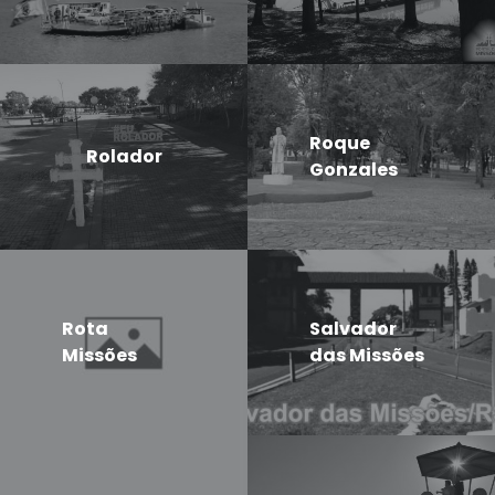
Roque
Rolador
Gonzales
Rota
Salvador
Missões
das Missões