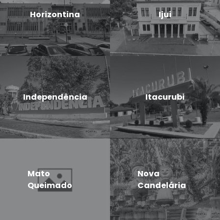
Horizontina
Ijui
Independência
Itacurubi
Mato
Nova
Queimado
Candelária