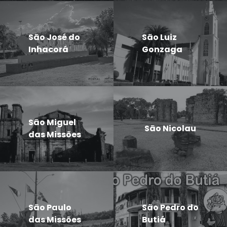
São José do
São Luiz
Inhacorá
Gonzaga
São Miguel
São Nicolau
das Missões
São Paulo
São Pedro do
das Missões
Butiá