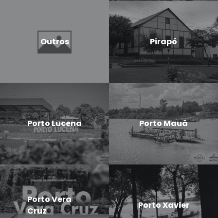
Outros
Pirapó
Porto Lucena
Porto Mauá
Porto Vera
Porto Xavier
Cruz