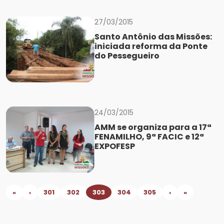
27/03/2015
Santo Antônio das Missões:
iniciada reforma da Ponte
do Pessegueiro
24/03/2015
AMM se organiza para a 17ª
FENAMILHO, 9ª FACIC e 12ª
EXPOFESP
«
‹
301
302
303
304
305
›
»