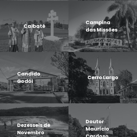
Campina
Caibaté
das Missões
Candido
Cerro Largo
Godói
Doutor
Dezesseis de
Maurício
Novembro
Cardoso