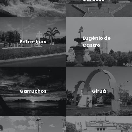
Eugênio de
Entre-Ijuís
Castro
Garruchos
Giruá