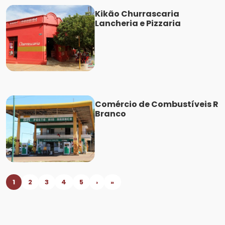
Kikão Churrascaria
Lancheria e Pizzaria
Comércio de Combustíveis R
Branco
1
2
3
4
5
›
»