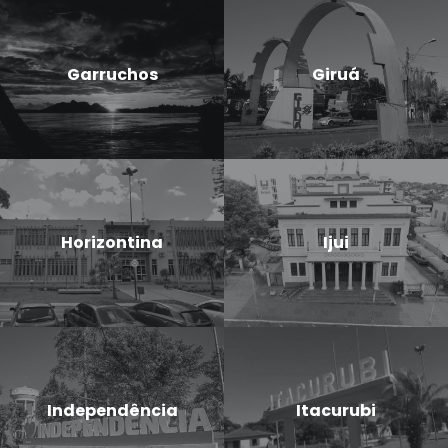
Garruchos
Giruá
Horizontina
Ijui
Independência
Itacurubi