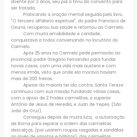
doente por 3 anos, seu pai a tirou do convento para
ser tratada.
Praticando a oração mental seguida pelo livro,
"O terceiro alfabeto espiritual", do padre Francisco de
Osuna, recuperou sua saúde e retornou ao Carmelo.
Com muita amabilidade e caridade,
conquistava a todos conversando no locutório do
Carmelo.
Após 25 anos no Carmelo pede permissão ao
provincial, padre Gregório Fernandez para fundar
novas casas, com uma vida mais austera e com
menos irmãs, visto que onde ela morava haviam
mais de 200 freiras.
Apesar da maioria ter ido contra, Santa Tereza
continuou com sua missão fundando várias casas,
com o apoio de 2 frades carmelitas, o superior
Antônio de Jesus de Heredia, e Juan de Yepes, (São
João da Cruz).
Conseguiu depois de muita luta, a autorização
de Roma para separar a ordem das carmelitas
descalças, (por usarem roupas rasgadas e sandálias
ao invés de sapatos e hábitos), das carmelitas