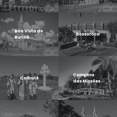
Boa Vista do
Bossoroca
Buricá
Campina
Caibaté
das Missões