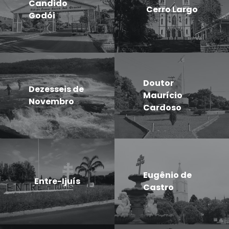
Candido
Cerro Largo
Godói
Doutor
Dezesseis de
Maurício
Novembro
Cardoso
Eugênio de
Entre-Ijuís
Castro