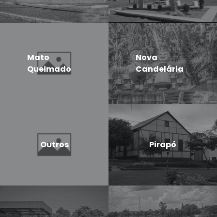
Mato
Nova
Queimado
Candelária
Outros
Pirapó