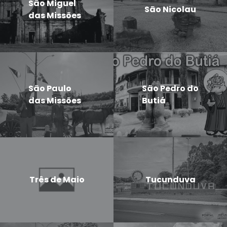
São Miguel
São Nicolau
das Missões
São Paulo
São Pedro do
das Missões
Butiá
Três de Maio
Tucunduva