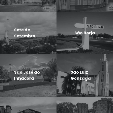
Sete de
São Borja
Setembro
São José do
São Luiz
Inhacorá
Gonzaga