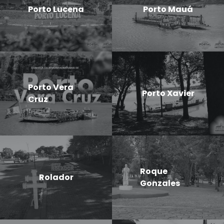
Porto Lucena
Porto Mauá
Porto Vera
Porto Xavier
Cruz
Roque
Rolador
Gonzales