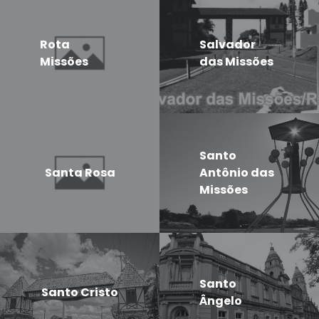
Rota
Salvador
Missões
das Missões
Santo
Santa Rosa
Antônio das
Missões
Santo
Santo Cristo
Ângelo