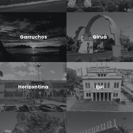
Garruchos
Giruá
Horizontina
Ijui