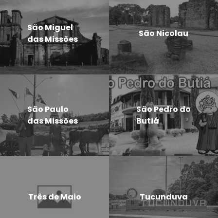
São Miguel
São Nicolau
das Missões
São Paulo
São Pedro do
das Missões
Butiá
Três de Maio
Tucunduva