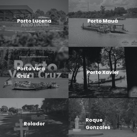
Porto Lucena
Porto Mauá
Porto Vera
Porto Xavier
Cruz
Roque
Rolador
Gonzales