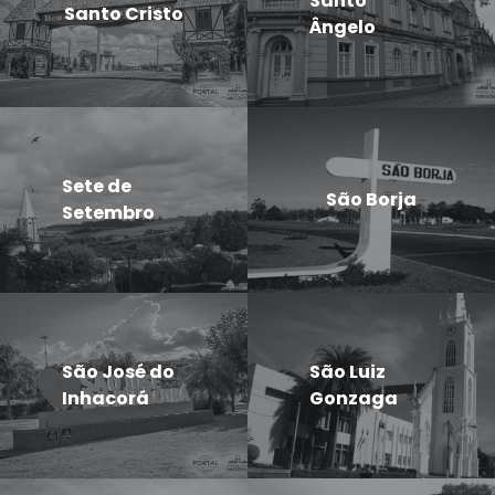
Santo
Santo Cristo
Ângelo
Sete de
São Borja
Setembro
São José do
São Luiz
Inhacorá
Gonzaga