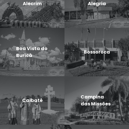
Alecrim
Alegria
Boa Vista do
Bossoroca
Buricá
Campina
Caibaté
das Missões