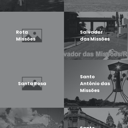
Rota
Salvador
Missões
das Missões
Santo
Santa Rosa
Antônio das
Missões