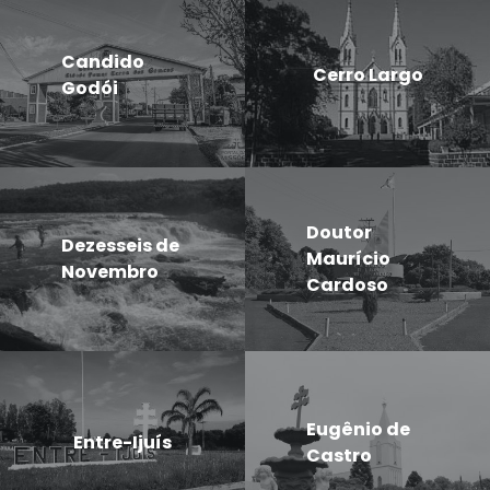
Candido
Cerro Largo
Godói
Doutor
Dezesseis de
Maurício
Novembro
Cardoso
Eugênio de
Entre-Ijuís
Castro