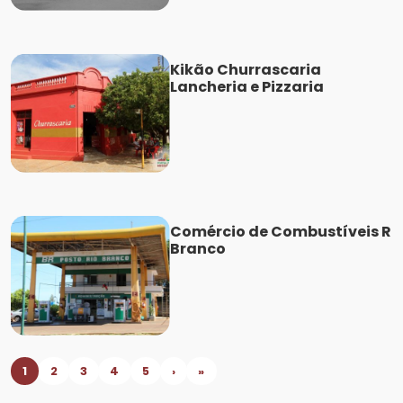
Kikão Churrascaria
Lancheria e Pizzaria
Comércio de Combustíveis R
Branco
1
2
3
4
5
›
»