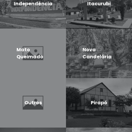
Independência
Itacurubi
Mato
Nova
Queimado
Candelária
Outros
Pirapó