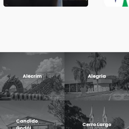
Alecrim
Alegria
Candido
Cerro Largo
Godói