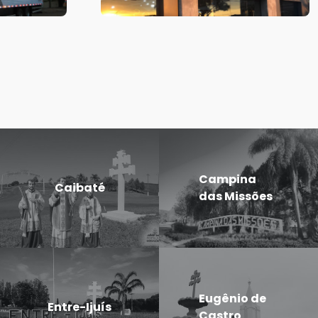
Campina
Caibaté
das Missões
Eugênio de
Entre-Ijuís
Castro