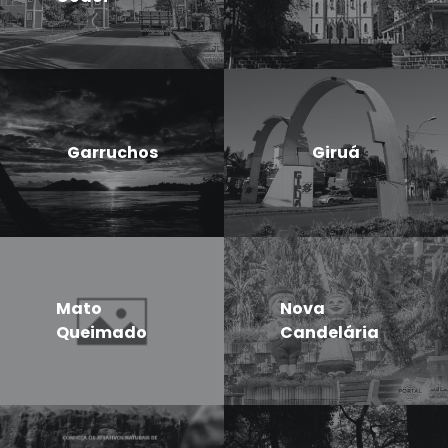
Garruchos
Giruá
Mato
Nova
Queimado
Candelária