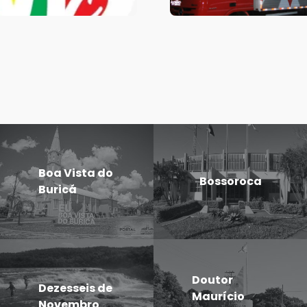
Boa Vista do
Bossoroca
Buricá
Doutor
Dezesseis de
Maurício
Novembro