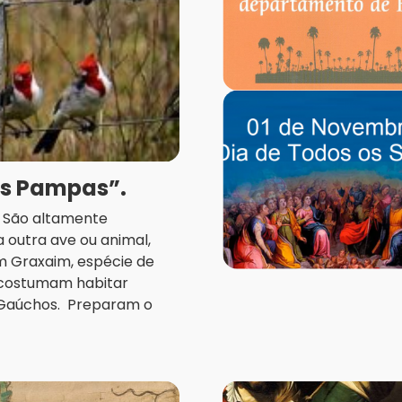
os Pampas”.
a. São altamente
 outra ave ou animal,
m Graxaim, espécie de
, costumam habitar
 Gaúchos. Preparam o