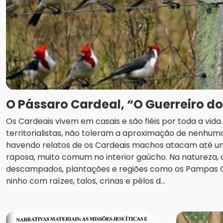
O Pássaro Cardeal, “O Guerreiro d
Os Cardeais vivem em casais e são fiéis por toda a vid
territorialistas, não toleram a aproximação de nenhuma
havendo relatos de os Cardeais machos atacam até u
raposa, muito comum no interior gaúcho. Na natureza
descampados, plantações e regiões como os Pampas
ninho com raízes, talos, crinas e pêlos d...