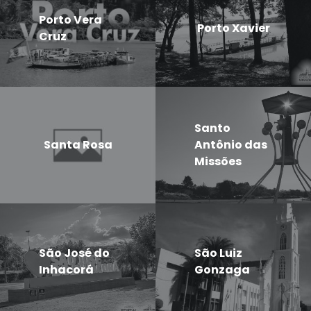
Porto Vera
Porto Xavier
Cruz
Santo
Santa Rosa
Antônio das
Missões
São José do
São Luiz
Inhacorá
Gonzaga