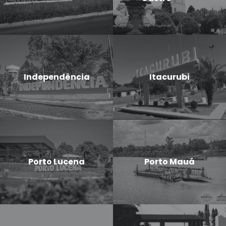
Independência
Itacurubi
Porto Lucena
Porto Mauá