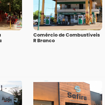
a
Comércio de Combustíveis
a
R Branco