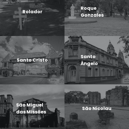
Roque
Rolador
Gonzales
Santo
Santo Cristo
Ângelo
São Miguel
São Nicolau
das Missões