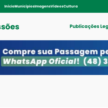
Início
Municípios
Imagens
Vídeos
Cultura
ssões
Publicações Le