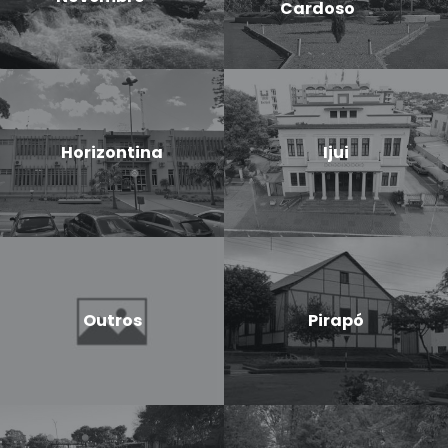
Cardoso
Horizontina
Ijui
Outros
Pirapó