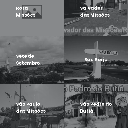
Rota
Salvador
Missões
das Missões
Sete de
São Borja
Setembro
São Paulo
São Pedro do
das Missões
Butiá