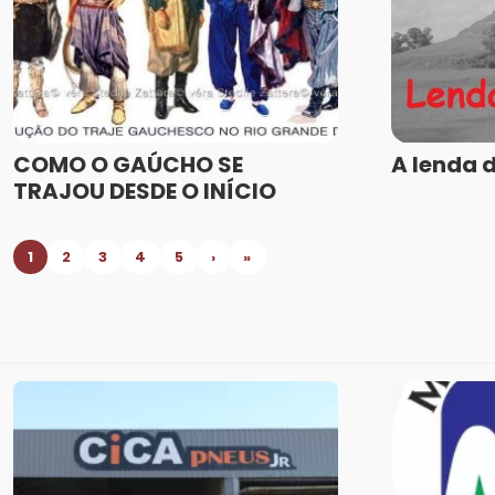
COMO O GAÚCHO SE
A lenda 
TRAJOU DESDE O INÍCIO
1
2
3
4
5
›
»