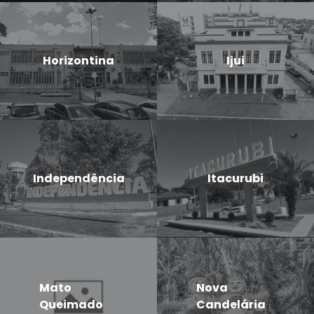
Horizontina
Ijui
Independência
Itacurubi
Mato
Nova
Queimado
Candelária