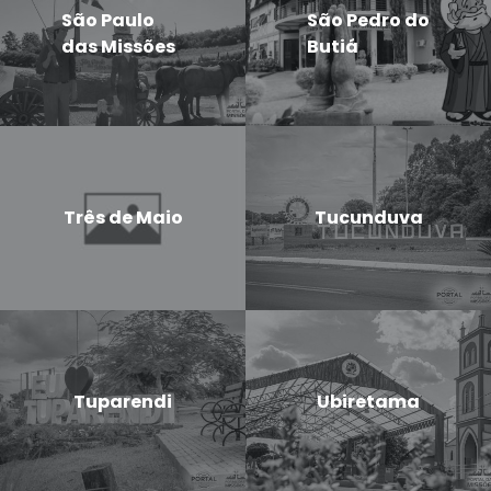
São Paulo
São Pedro do
das Missões
Butiá
Três de Maio
Tucunduva
Tuparendi
Ubiretama