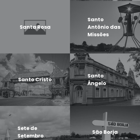
Santo
Santa Rosa
Antônio das
Missões
Santo
Santo Cristo
Ângelo
Sete de
São Borja
Setembro