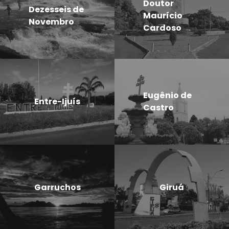
Doutor
Dezesseis de
Maurício
Novembro
Cardoso
Eugênio de
Entre-Ijuís
Castro
Garruchos
Giruá