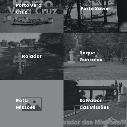
Porto Vera
Porto Xavier
Cruz
Roque
Rolador
Gonzales
Rota
Salvador
Missões
das Missões