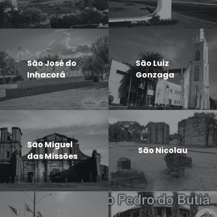
São José do
São Luiz
Inhacorá
Gonzaga
São Miguel
São Nicolau
das Missões