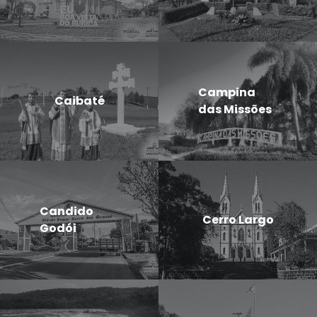
Campina
Caibaté
das Missões
Candido
Cerro Largo
Godói