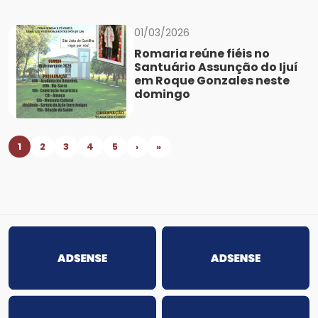
01/03/2026
Romaria reúne fiéis no
Santuário Assunção do Ijuí
em Roque Gonzales neste
domingo
1
2
3
4
5
›
»