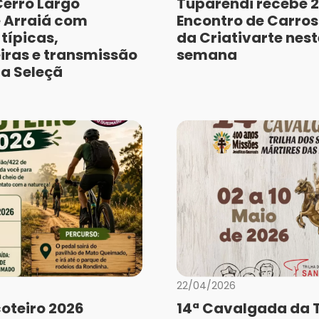
Cerro Largo
Tuparendi recebe 2
 Arraiá com
Encontro de Carros
típicas,
da Criativarte nest
iras e transmissão
semana
da Seleçã
22/04/2026
coteiro 2026
14ª Cavalgada da T