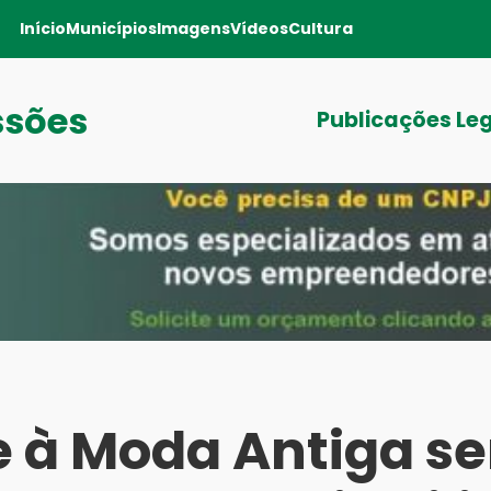
Início
Municípios
Imagens
Vídeos
Cultura
ssões
Publicações Le
le à Moda Antiga s