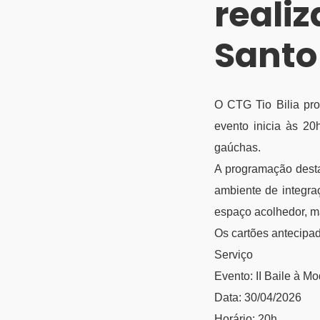
realiz
Santo
O CTG Tio Bilia pro
evento inicia às 2
gaúchas.
A programação desta
ambiente de integraç
espaço acolhedor, ma
Os cartões antecipad
Serviço
Evento: II Baile à M
Data: 30/04/2026
Horário: 20h