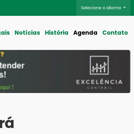
Selecione o idioma
gais
Notícias
História
Agenda
Contato
erá