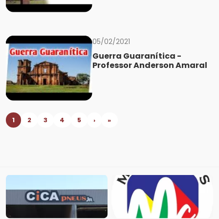
05/02/2021
Guerra Guaranítica -
Professor Anderson Amaral
1
2
3
4
5
›
»