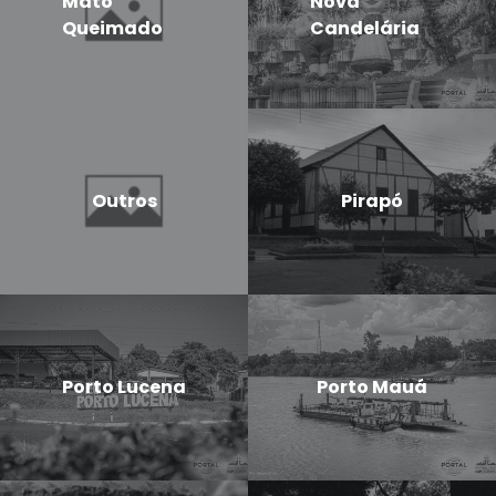
Mato
Nova
Queimado
Candelária
Outros
Pirapó
Porto Lucena
Porto Mauá