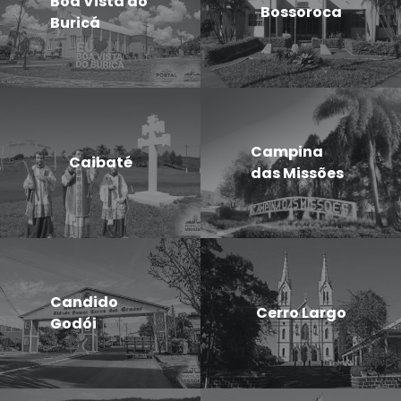
Boa Vista do
Bossoroca
Buricá
Campina
Caibaté
das Missões
Candido
Cerro Largo
Godói