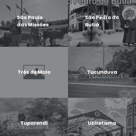
São Paulo
São Pedro do
das Missões
Butiá
Três de Maio
Tucunduva
Tuparendi
Ubiretama