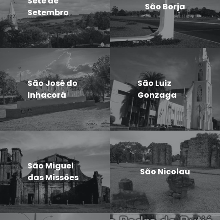
Sete de
São Borja
Setembro
São José do
São Luiz
Inhacorá
Gonzaga
São Miguel
São Nicolau
das Missões