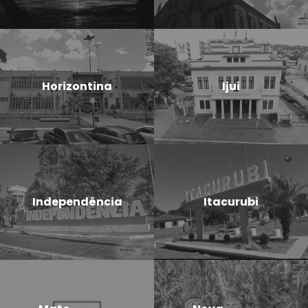
Horizontina
Ijui
Independência
Itacurubi