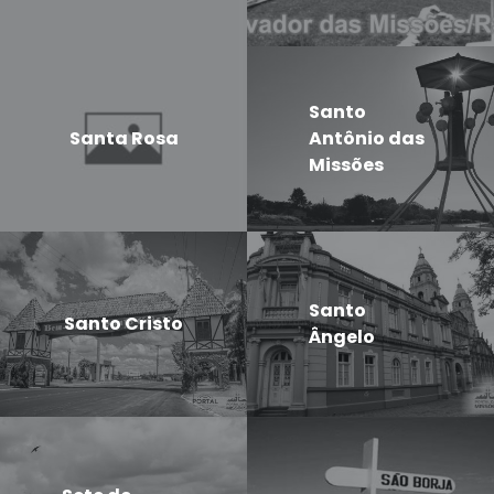
Santo
Santa Rosa
Antônio das
Missões
Santo
Santo Cristo
Ângelo