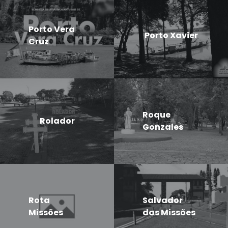
Porto Vera
Porto Xavier
Cruz
Roque
Rolador
Gonzales
Rota
Salvador
Missões
das Missões