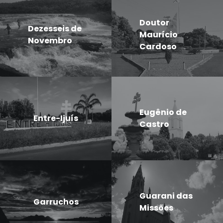
Doutor
Dezesseis de
Maurício
Novembro
Cardoso
Eugênio de
Entre-Ijuís
Castro
Guarani das
Garruchos
Missões