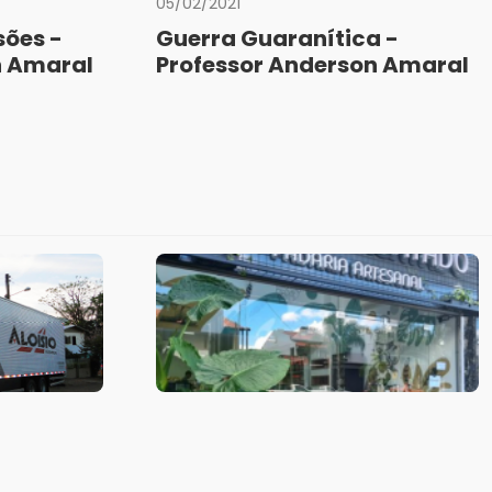
05/02/2021
sões -
Guerra Guaranítica -
n Amaral
Professor Anderson Amaral