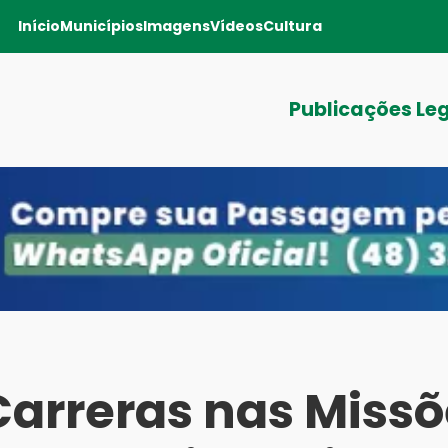
Início
Municípios
Imagens
Vídeos
Cultura
Publicações Le
Carreras nas Missõ