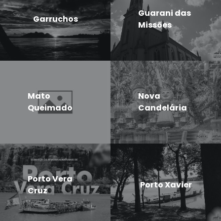
Guarani das
Garruchos
Missões
Mato
Nova
Queimado
Candelária
Porto Vera
Porto Xavier
Cruz