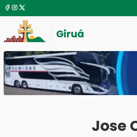
Giruá
Jose 