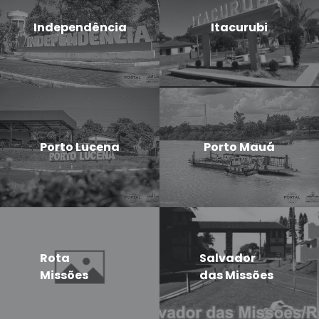
Independência
Itacurubi
Porto Lucena
Porto Mauá
Rota
Salvador
Missões
das Missões