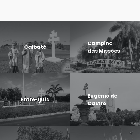
Campina
Caibaté
das Missões
Eugênio de
Entre-Ijuís
Castro