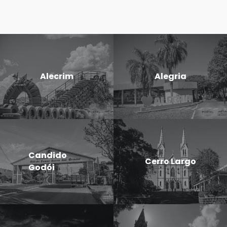
Alecrim
Alegria
Candido
Cerro Largo
Godói