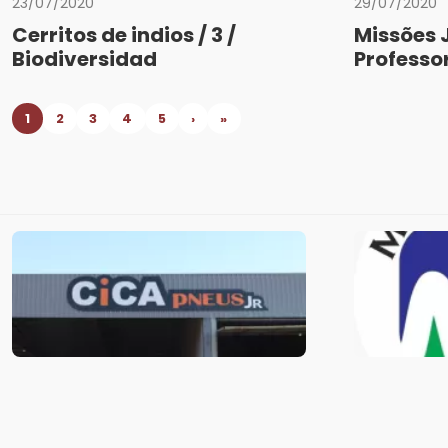
23/07/2020
29/07/2020
Cerritos de indios / 3 /
Missões 
Biodiversidad
Professo
1
2
3
4
5
›
»