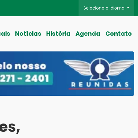
Selecione o idioma
gais
Notícias
História
Agenda
Contato
es,