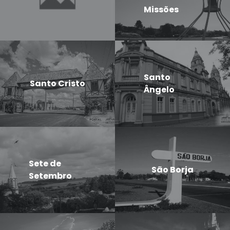
Missões
Santo
Santo Cristo
Ângelo
Sete de
São Borja
Setembro