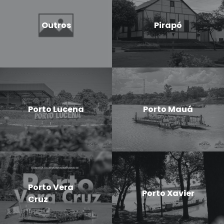
Outros
Pirapó
Porto Lucena
Porto Mauá
Porto Vera
Porto Xavier
Cruz