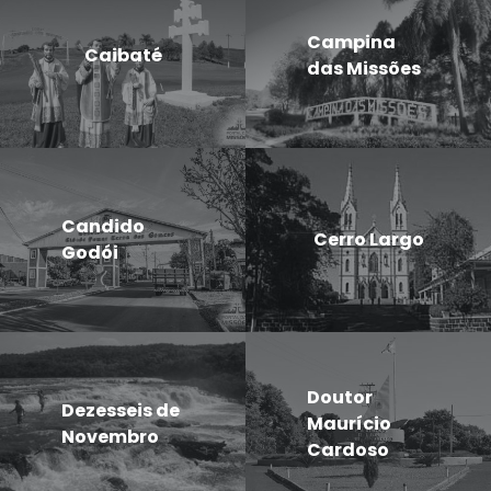
Campina
Caibaté
das Missões
Candido
Cerro Largo
Godói
Doutor
Dezesseis de
Maurício
Novembro
Cardoso