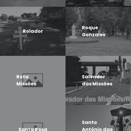
Roque
Rolador
Gonzales
Rota
Salvador
Missões
das Missões
Santo
Santa Rosa
Antônio das