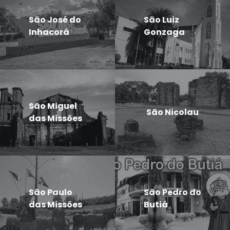
São José do
São Luiz
Inhacorá
Gonzaga
São Miguel
São Nicolau
das Missões
São Paulo
São Pedro do
das Missões
Butiá