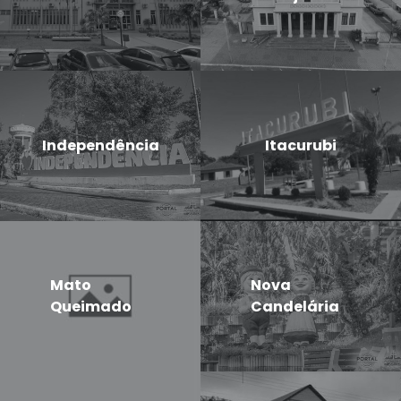
Independência
Itacurubi
Mato
Nova
Queimado
Candelária