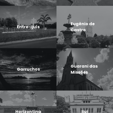
Eugênio de
Entre-Ijuís
Castro
Guarani das
Garruchos
Missões
Horizontina
Ijui