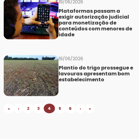
19/06/2026
Plataformas passam a
exigir autorização judicial
para monetização de
conteúdos com menores de
idade
19/06/2026
Plantio do trigo prossegue e
lavouras apresentam bom
estabelecimento
«
‹
2
3
4
5
6
›
»