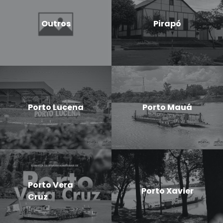
Outros
Pirapó
Porto Lucena
Porto Mauá
Porto Vera
Porto Xavier
Cruz