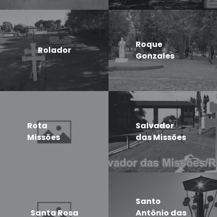
Roque
Rolador
Gonzales
Rota
Salvador
Missões
das Missões
Santo
Santa Rosa
Antônio das