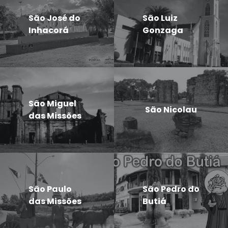
São José do
São Luiz
Inhacorá
Gonzaga
São Miguel
São Nicolau
das Missões
São Paulo
São Pedro do
das Missões
Butiá