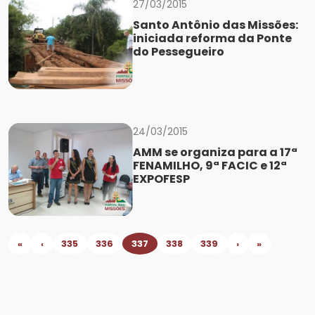
27/03/2015
Santo Antônio das Missões:
iniciada reforma da Ponte
do Pessegueiro
24/03/2015
AMM se organiza para a 17ª
FENAMILHO, 9ª FACIC e 12ª
EXPOFESP
«
‹
335
336
337
338
339
›
»