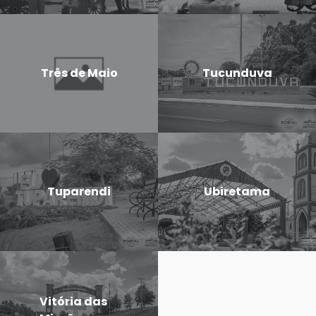
Três de Maio
Tucunduva
Tuparendi
Ubiretama
Vitória das