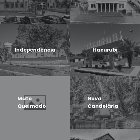
Independência
Itacurubi
Mato
Nova
Queimado
Candelária