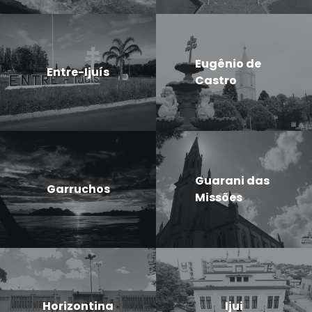
Eugênio de
Entre-Ijuís
Castro
Guarani das
Garruchos
Missões
Horizontina
Ijui