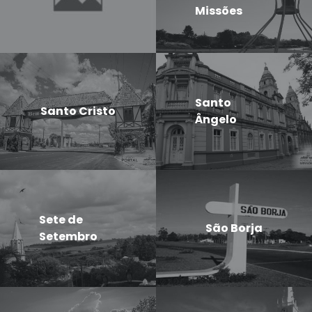
Missões
Santo
Santo Cristo
Ângelo
Sete de
São Borja
Setembro