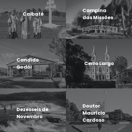
Campina
Caibaté
das Missões
Candido
Cerro Largo
Godói
Doutor
Dezesseis de
Maurício
Novembro
Cardoso