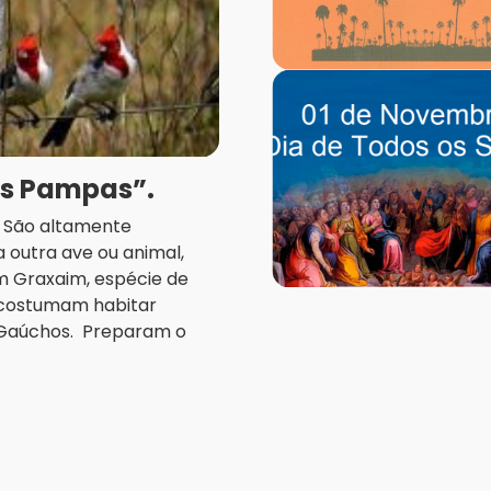
os Pampas”.
a. São altamente
 outra ave ou animal,
m Graxaim, espécie de
, costumam habitar
 Gaúchos. Preparam o