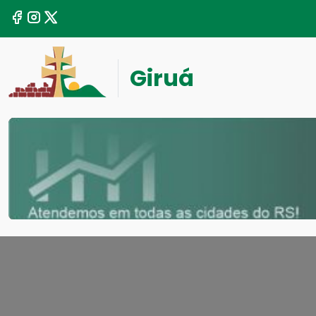
Giruá