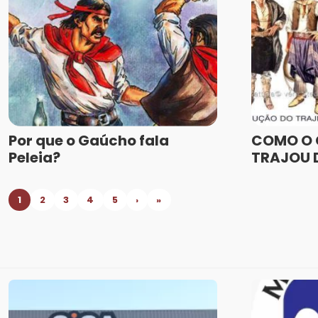
Por que o Gaúcho fala
COMO O 
Peleia?
TRAJOU D
1
2
3
4
5
›
»