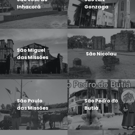
Inhacorá
Gonzaga
São Miguel
São Nicolau
das Missões
São Paulo
São Pedro do
das Missões
Butiá