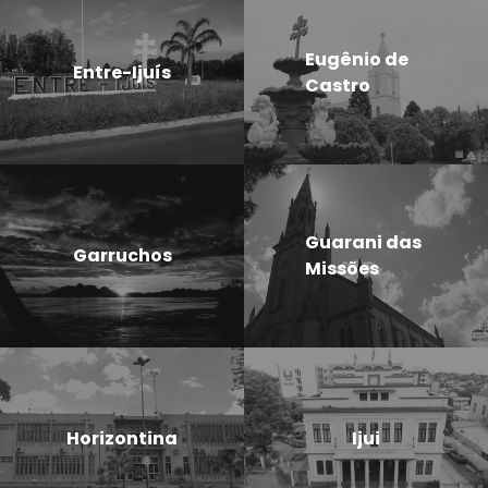
Eugênio de
Entre-Ijuís
Castro
Guarani das
Garruchos
Missões
Horizontina
Ijui