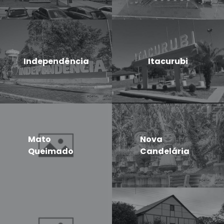
Independência
Itacurubi
Mato
Nova
Queimado
Candelária