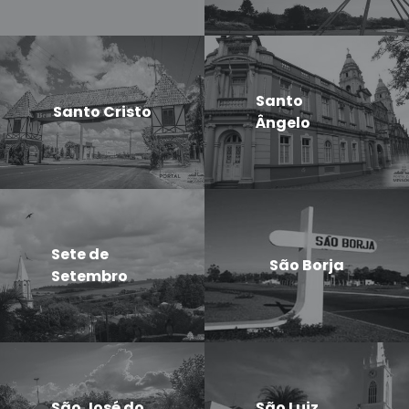
Santo
Santo Cristo
Ângelo
Sete de
São Borja
Setembro
São José do
São Luiz