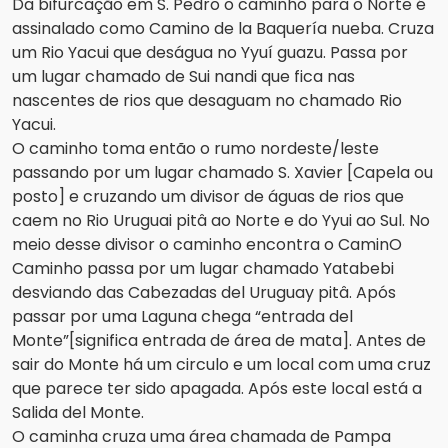
Da bifurcação em S. Pedro o caminho para o Norte é
assinalado como Camino de la Baquería nueba. Cruza
um Rio Yacui que deságua no Yyuí guazu. Passa por
um lugar chamado de Sui nandi que fica nas
nascentes de rios que desaguam no chamado Rio
Yacui.
O caminho toma então o rumo nordeste/leste
passando por um lugar chamado S. Xavier [Capela ou
posto] e cruzando um divisor de águas de rios que
caem no Rio Uruguai pitâ ao Norte e do Yyui ao Sul. No
meio desse divisor o caminho encontra o CaminO
Caminho passa por um lugar chamado Yatabebi
desviando das Cabezadas del Uruguay pitâ. Após
passar por uma Laguna chega “entrada del
Monte”[significa entrada de área de mata]. Antes de
sair do Monte há um circulo e um local com uma cruz
que parece ter sido apagada. Após este local está a
Salida del Monte.
O caminha cruza uma área chamada de Pampa