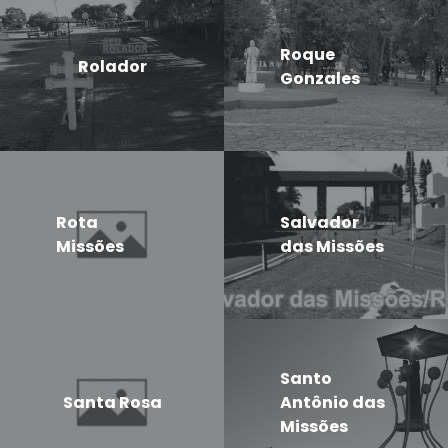
Roque
Rolador
Gonzales
Rota
Salvador
Missões
das Missões
Santo
Santa Rosa
Antônio das
Missões