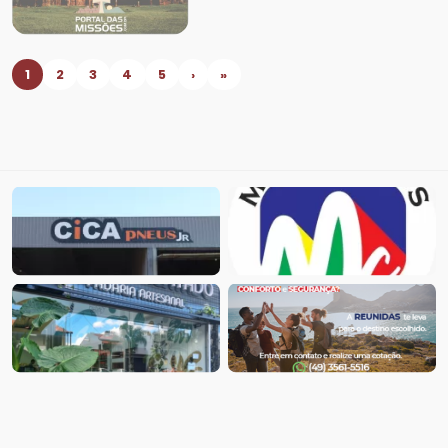
1
2
3
4
5
›
»