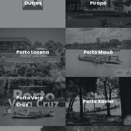
Outros
Pirapó
Porto Lucena
Porto Mauá
Porto Vera
Porto Xavier
Cruz