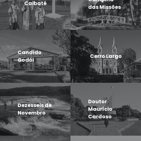
Caibaté
das Missões
Candido
Cerro Largo
Godói
Doutor
Dezesseis de
Maurício
Novembro
Cardoso