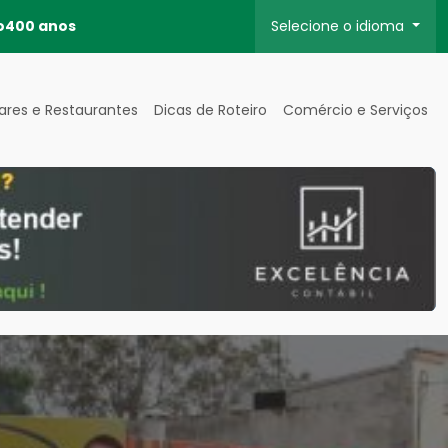
o
400 anos
Selecione o idioma
ares e Restaurantes
Dicas de Roteiro
Comércio e Serviços