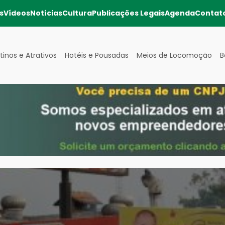
s
Vídeos
Notícias
Cultura
Publicações Legais
Agenda
Contat
tinos e Atrativos
Hotéis e Pousadas
Meios de Locomoção
B