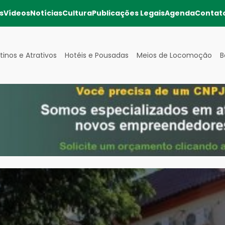
s
Vídeos
Notícias
Cultura
Publicações Legais
Agenda
Contat
tinos e Atrativos
Hotéis e Pousadas
Meios de Locomoção
B