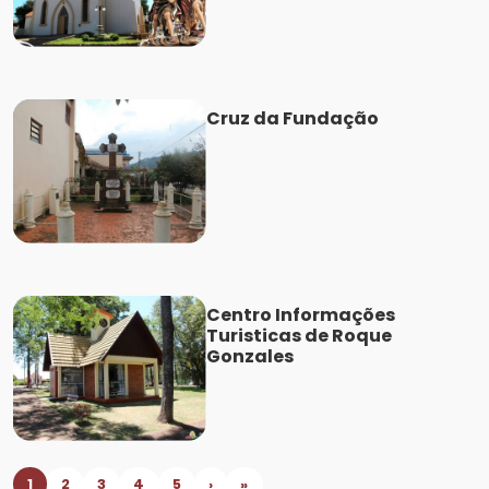
Cruz da Fundação
Centro Informações
Turisticas de Roque
Gonzales
1
2
3
4
5
›
»