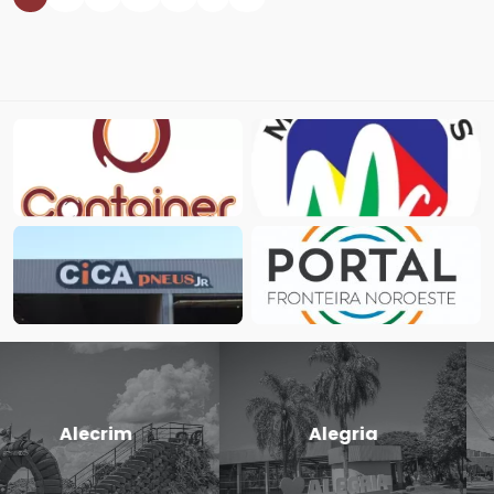
Candido
Cerro Largo
Godói