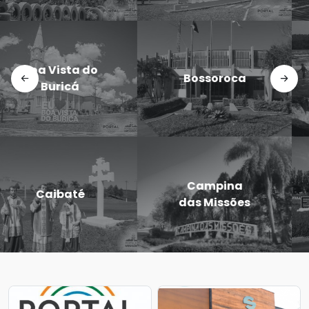
Doutor
Dezesseis de
Maurício
Novembro
Cardoso
Eugênio de
Entre-Ijuís
Castro