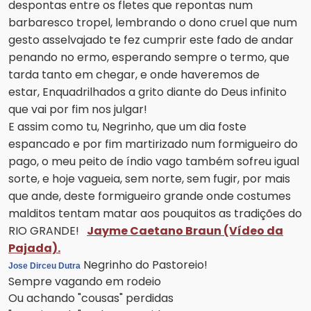
despontas entre os fletes que repontas num
barbaresco tropel, lembrando o dono cruel que num
gesto asselvajado te fez cumprir este fado de andar
penando no ermo, esperando sempre o termo, que
tarda tanto em chegar, e onde haveremos de
estar,
Enquadrilhados a grito diante do Deus infinito
que vai por fim nos julgar!
E assim como tu, Negrinho, que um dia foste
espancado e por fim martirizado num formigueiro do
pago, o meu peito de índio vago também sofreu igual
sorte, e hoje vagueia, sem norte, sem fugir, por mais
que ande, deste formigueiro grande onde costumes
malditos tentam matar aos pouquitos as tradições do
RIO GRANDE!
Jayme Caetano Braun (Vídeo da
Pajada).
Negrinho do Pastoreio!
Jose Dirceu Dutra
Sempre vagando em rodeio
Ou achando "cousas" perdidas