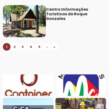
Centro Informações
Turisticas de Roque
Gonzales
1
2
3
4
5
›
»