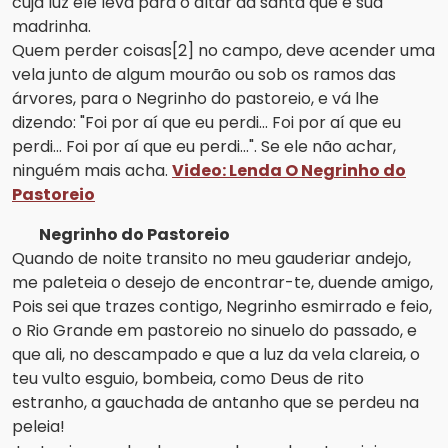
cuja luz ele leva para o altar da santa que é sua
madrinha.
Quem perder coisas[2] no campo, deve acender uma
vela junto de algum mourão ou sob os ramos das
árvores, para o Negrinho do pastoreio, e vá lhe
dizendo: "Foi por aí que eu perdi... Foi por aí que eu
perdi... Foi por aí que eu perdi...". Se ele não achar,
ninguém mais acha.
Video: Lenda O Negrinho do
Pastoreio
Negrinho do Pastoreio
Quando de noite transito no meu gauderiar andejo,
me paleteia o desejo de encontrar-te, duende amigo,
Pois sei que trazes contigo, Negrinho esmirrado e feio,
o Rio Grande em pastoreio no sinuelo do passado, e
que ali, no descampado e que a luz da vela clareia, o
teu vulto esguio, bombeia, como Deus de rito
estranho, a gauchada de antanho que se perdeu na
peleia!