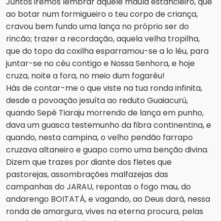
Juntos iremos lembrar aquele maula estancieiro, que
ao botar num formigueiro o teu corpo de criança,
cravou bem fundo uma lança no próprio ser do
rincão; trazer a recordação, aquela velha tropilha,
que do topo da coxilha esparramou-se a lo léu, para
juntar-se no céu contigo e Nossa Senhora, e hoje
cruza, noite a fora, no meio dum fogaréu!
Hás de contar-me o que viste na tua ronda infinita,
desde a povoação jesuíta ao reduto Guaiacurú,
quando Sepé Tiaraju morrendo de lança em punho,
dava um guasca testemunho da fibra continentina, e
quando, nesta campina, o velho pendão farrapo
cruzava altaneiro e guapo como uma benção divina.
Dizem que trazes por diante dos fletes que
pastorejas, assombrações malfazejas das
campanhas do JARAU, repontas o fogo mau, do
andarengo BOITATÁ, e vagando, ao Deus dará, nessa
ronda de amargura, vives na eterna procura, pelas