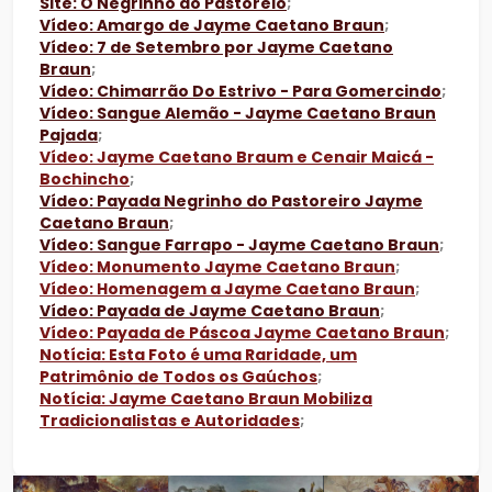
Site: O Negrinho do Pastoreio
;
Vídeo: Amargo de Jayme Caetano Braun
;
Vídeo: 7 de Setembro por Jayme Caetano
Braun
;
Vídeo: Chimarrão Do Estrivo - Para Gomercindo
;
Vídeo: Sangue Alemão - Jayme Caetano Braun
Pajada
;
Vídeo: Jayme Caetano Braum e Cenair Maicá -
Bochincho
;
Vídeo: Payada Negrinho do Pastoreiro Jayme
Caetano Braun
;
Vídeo: Sangue Farrapo - Jayme Caetano Braun
;
Vídeo: Monumento Jayme Caetano Braun
;
Vídeo: Homenagem a Jayme Caetano Braun
;
Vídeo: Payada de Jayme Caetano Braun
;
Vídeo: Payada de Páscoa Jayme Caetano Braun
;
Notícia: Esta Foto é uma Raridade, um
Patrimônio de Todos os Gaúchos
;
Notícia: Jayme Caetano Braun Mobiliza
Tradicionalistas e Autoridades
;