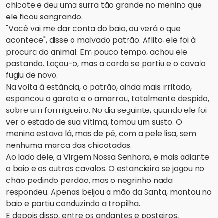
chicote e deu uma surra tão grande no menino que
ele ficou sangrando.
"Você vai me dar conta do baio, ou verá o que
acontece", disse o malvado patrão. Aflito, ele foi à
procura do animal. Em pouco tempo, achou ele
pastando. Laçou-o, mas a corda se partiu e o cavalo
fugiu de novo.
Na volta à estância, o patrão, ainda mais irritado,
espancou o garoto e o amarrou, totalmente despido,
sobre um formigueiro. No dia seguinte, quando ele foi
ver o estado de sua vítima, tomou um susto. O
menino estava lá, mas de pé, com a pele lisa, sem
nenhuma marca das chicotadas.
Ao lado dele, a Virgem Nossa Senhora, e mais adiante
o baio e os outros cavalos. O estancieiro se jogou no
chão pedindo perdão, mas o negrinho nada
respondeu. Apenas beijou a mão da Santa, montou no
baio e partiu conduzindo a tropilha.
E depois disso, entre os andantes e posteiros,