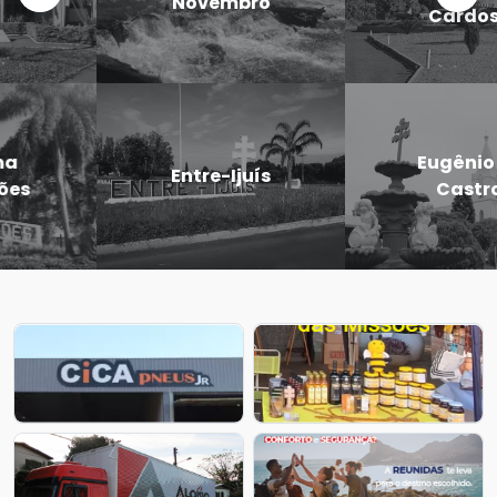
Novembro
Cardoso
Eugênio de
Entre-Ijuís
Castro