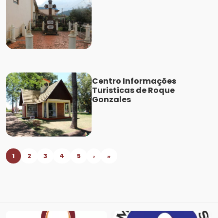
Centro Informações
Turisticas de Roque
Gonzales
1
2
3
4
5
›
»