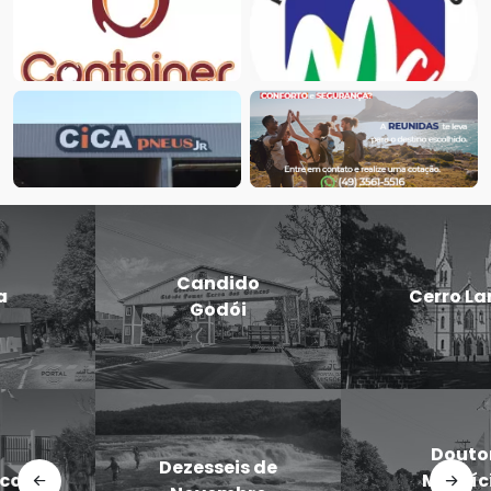
Candido
Cerro Largo
Godói
Doutor
Dezesseis de
Maurício