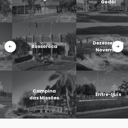
Godói
Doutor
Dezesseis de
Maurício
Novembro
Cardoso
Eugênio de
Entre-Ijuís
Castro