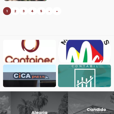
1
2
3
4
5
›
»
Candido
Cerro Largo