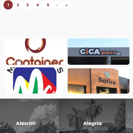
1
2
3
4
5
›
»
Candido
Cerro Largo
Godói