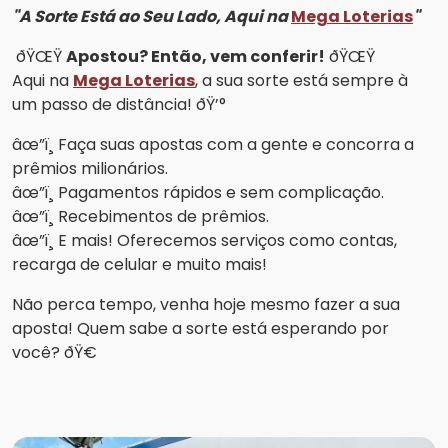
"A Sorte Está ao Seu Lado, Aqui na
Mega Loterias
"
ðŸŒŸ
Apostou? Então, vem conferir!
ðŸŒŸ
Aqui na
Mega Loterias
, a sua sorte está sempre à
um passo de distância! ðŸ’°
âœ”ï¸ Faça suas apostas com a gente e concorra a
prêmios milionários.
âœ”ï¸ Pagamentos rápidos e sem complicação.
âœ”ï¸ Recebimentos de prêmios.
âœ”ï¸ E mais! Oferecemos serviços como contas,
recarga de celular e muito mais!
Não perca tempo, venha hoje mesmo fazer a sua
aposta! Quem sabe a sorte está esperando por
você? ðŸ€