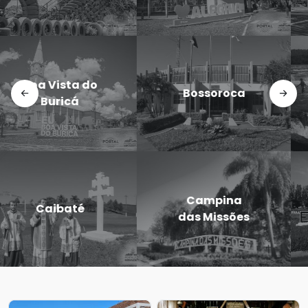
Doutor
Dezesseis de
Maurício
Novembro
Cardoso
Eugênio de
Entre-Ijuís
Castro