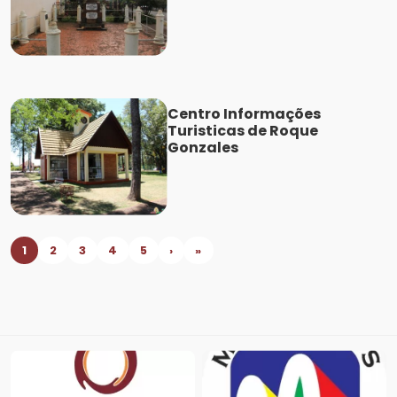
Centro Informações
Turisticas de Roque
Gonzales
1
2
3
4
5
›
»