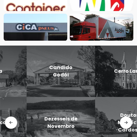
Candido
Cerro Largo
Godói
Doutor
Dezesseis de
Maurício
Novembro
Cardoso