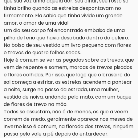
que sua voz tinha aquela dor. Seu olhar, seu rosto só
tinha brilho quando as estrelas despontavam no
firmamento. Ela sabia que tinha vivido um grande
amor, o amor de uma vida!
Um dia seu corpo foi encontrado embaixo de uma
pilha de feno que havia desabado dentro do celeiro.
No bolso de seu vestido um livro pequeno com flores
e trevos de quatro folhas secos.
Hoje é comum se ver as pegadas sobre os trevos, que
vem de repente e somem, marcas de trevos pisados
e flores colhidas. Por isso, que logo que o braseiro do
sol começa a esfriar, as estrelas acendem a pontear
a noite, surge no passo da estrada, uma mulher,
vestida de noiva, andando pelo mato, com um buque
de flores de trevo na mão.
Todos se assustam, não é de menos, os que a veem
correm de medo, geralmente aparece nos meses de
inverno isso é comum, na florada dos trevos, ninguém
passa pelo vale a pé depois do entardecer.