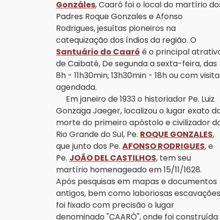
Gonzáles
, Caaró foi o local do martírio do
Padres Roque Gonzales e Afonso
Rodrigues, jesuítas pioneiros na
catequização dos índios da região. O
Santuário do Caaró
é o principal atrativ
de Caibaté, De segunda a sexta-feira, das
8h - 11h30min; 13h30min - 18h ou com visita
agendada.
Em janeiro de 1933 o historiador Pe. Luiz
Gonzaga Jaeger, localizou o lugar exato d
morte do primeiro apóstolo e civilizador d
Rio Grande do Sul, Pe.
ROQUE GONZALES
,
que junto dos Pe.
AFONSO RODRIGUES
, e
Pe.
JOÃO DEL CASTILHOS
, tem seu
martírio homenageado em 15/11/1628.
Após pesquisas em mapas e documentos
antigos, bem como laboriosas escavações
foi fixado com precisão o lugar
denominado "CAARÓ", onde foi construída