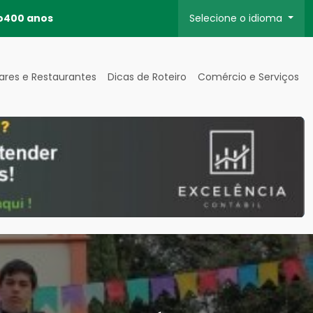
o
400 anos
Selecione o idioma
ares e Restaurantes
Dicas de Roteiro
Comércio e Serviços