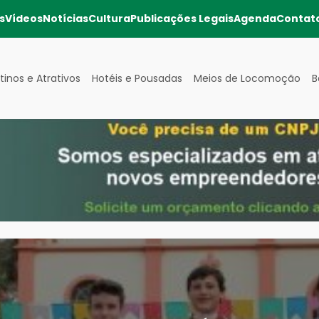
s
Vídeos
Notícias
Cultura
Publicações Legais
Agenda
Contat
tinos e Atrativos
Hotéis e Pousadas
Meios de Locomoção
B