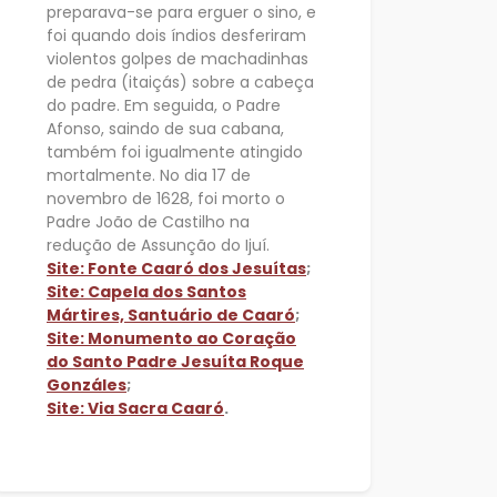
preparava-se para erguer o sino, e
foi quando dois índios desferiram
violentos golpes de machadinhas
de pedra (itaiçás) sobre a cabeça
do padre. Em seguida, o Padre
Afonso, saindo de sua cabana,
também foi igualmente atingido
mortalmente. No dia 17 de
novembro de 1628, foi morto o
Padre João de Castilho na
redução de Assunção do Ijuí.
Site: Fonte Caaró dos Jesuítas
;
Site: Capela dos Santos
Mártires, Santuário de Caaró
;
Site: Monumento ao Coração
do Santo Padre Jesuíta Roque
Gonzáles
;
Site: Via Sacra Caaró
.