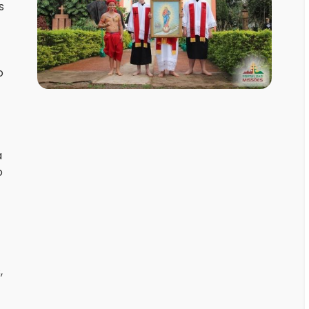
s
o
a
o
,