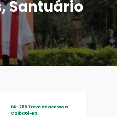
, Santuário
BR-285 Trevo de acesso a
Caibaté-RS.