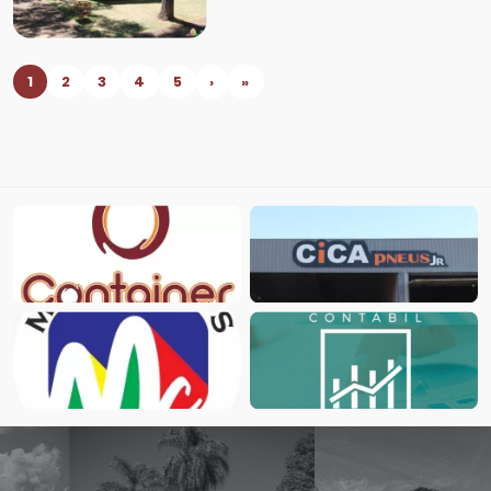
1
2
3
4
5
›
»