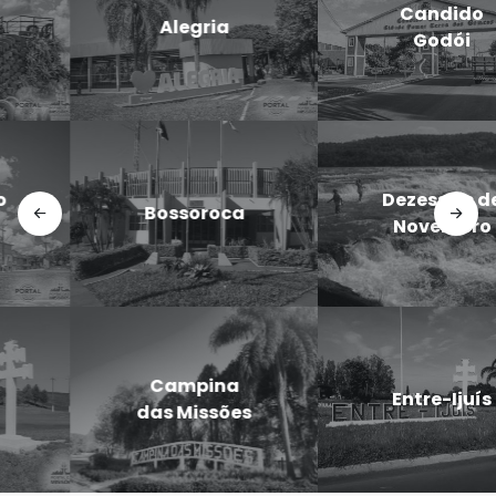
Candido
Cerro Largo
Godói
Doutor
Dezesseis de
Maurício
Novembro
Cardoso
Eugênio de
Entre-Ijuís
Castro