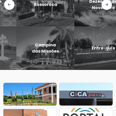
Dezesseis de
Maurício
Novembro
Cardoso
Eugênio de
Entre-Ijuís
Castro