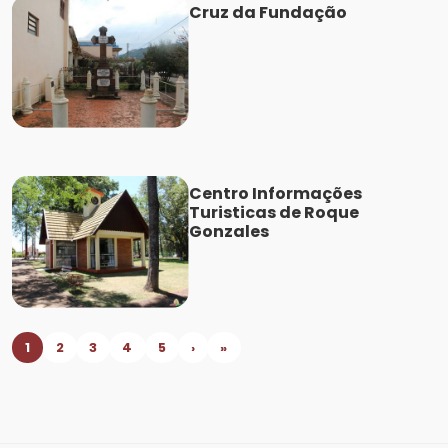
Cruz da Fundação
Centro Informações
Turisticas de Roque
Gonzales
1
2
3
4
5
›
»