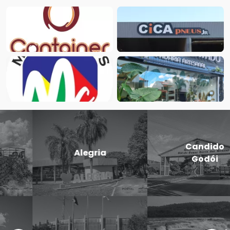
Candido
Cerro Largo
Godói
Doutor