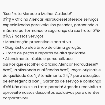
"Sua Frota Merece o Melhor Cuidado!"
ðŸ”§ A Oficina Alencar Hidraudiesel oferece serviços
especializados para veículos pesados, garantindo a
máxima performance e segurança da sua frota! ðŸš›
ðŸŒŸ Nossos Serviços:
•
Manutenção preventiva e corretiva
•
Diagnóstico eletrônico de última geração
•
Troca de peças e reparos de alta qualidade
•
Atendimento rápido e personalizado
âš¡ Por que escolher a Oficina Alencar Hidraudiesel?
âœ”ï¸ Profissionais qualificados âœ”ï¸ Peças originais e
de qualidade âœ”ï¸ Atendimento 24/7 para situações
de emergência âœ”ï¸ Garantia de serviço e confiança
ðŸšš Não deixe sua frota parada! Agende uma visita e
aproveite nossos descontos exclusivos para clientes
corporativos!