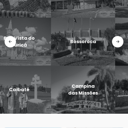
Doutor
Dezesseis de
Maurício
Novembro
Cardoso
Eugênio de
Entre-Ijuís
Castro