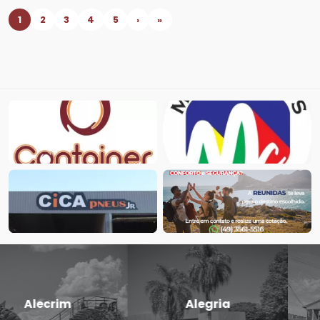
1
2
3
4
5
›
»
Candido
Cerro Largo
Godói