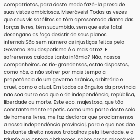
compatriotas, para deste modo fazê-la presa de
suas vistas ambiciosas. Miseráveis! Todas as vezes
que seus vis satélites se têm apresentado diante das
forças livres, têm sucumbido, sem que este fatal
desengano os faça desistir de seus planos
infernais.São sem número as injustiças feitas pelo
Governo. Seu despotismo é o mais atroz. E
sofreremos calados tanta infâmia? Não, nossos
companheiros, os rio-grandenses, estão dispostos,
como nós, a não sofrer por mais tempo a
prepotência de um governo tirânico, arbitrário e
cruel, como o atual. Em todos os ângulos da província
não soa outro eco que o de independência, república,
liberdade ou morte. Este eco, majestoso, que tão
constantemente repetis, como uma parte deste solo
de homens livres, me faz declarar que proclamemos
a nossa independência provincial, para o que nos dão
bastante direito nossos trabalhos pela liberdade, e o
triunfo que ontem obtivemos, sobre esses miseráveis