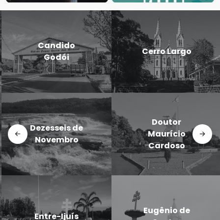
Candido
Cerro Largo
Godói
Doutor
Dezesseis de
Maurício
Novembro
Cardoso
Eugênio de
Entre-Ijuís