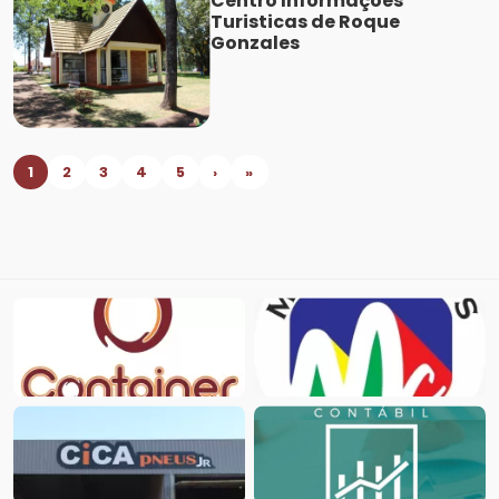
Centro Informações
Turisticas de Roque
Gonzales
1
2
3
4
5
›
»