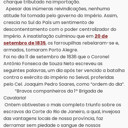
charque tributado na importação.
Apesar das inúmeras reivindicações, nenhuma
atitude foi tomada pelo governo do Império. Assim,
crescia no Sul do País um sentimento de
descontentamento com o poder centralizador do
Império. A insatisfação culminou que em
20 de
setembro de 1835
, os farroupilhas rebelaram-se e,
armados, tomaram Porto Alegre.
Foi no dia 11 de setembro de 1836 que o Coronel
Antônio Fonseca de Souza Neto escreveu as
seguintes palavras, um dia após ter vencido a batalha
contra o exército do império no Seival, proferidas
pelo Cel. Joaquim Pedro Soares, como “ordem do dia”.
“Bravos companheiros da 1ª Brigada de
Cavalaria!
Ontem obtivestes o mais completo triunfo sobre os
escravos da Corte do Rio de Janeiro, a qual, invejosa
das vantagens locais de nossa província, faz
derramar sem piedade o sangue de nossos