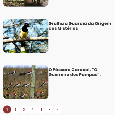
Gralha a Guardiã da Origem
dos Mistérios
O Pássaro Cardeal, “O
Guerreiro dos Pampas”.
1
2
3
4
5
›
»