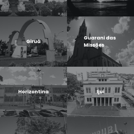
Guarani das
Giruá
Missões
Horizontina
Ijui