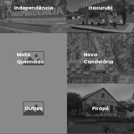
Independência
Itacurubi
Mato
Nova
Queimado
Candelária
Outros
Pirapó