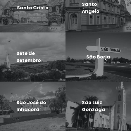
Santo
Santo Cristo
Ângelo
Sete de
São Borja
Setembro
São José do
São Luiz
Inhacorá
Gonzaga