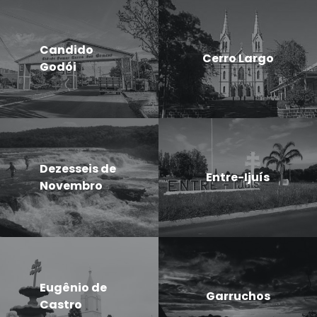
Candido
Cerro Largo
Godói
Dezesseis de
Entre-Ijuís
Novembro
Eugênio de
Garruchos
Castro