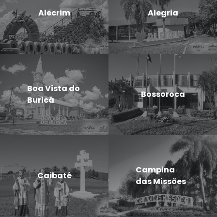
Alecrim
Alegria
Boa Vista do
Bossoroca
Buricá
Campina
Caibaté
das Missões