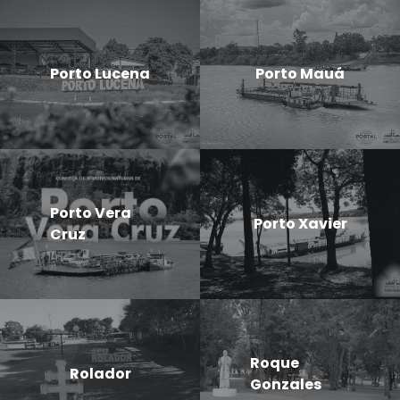
Porto Lucena
Porto Mauá
Porto Vera
Porto Xavier
Cruz
Roque
Rolador
Gonzales