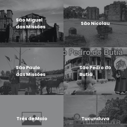
São Miguel
São Nicolau
das Missões
São Paulo
São Pedro do
das Missões
Butiá
Três de Maio
Tucunduva