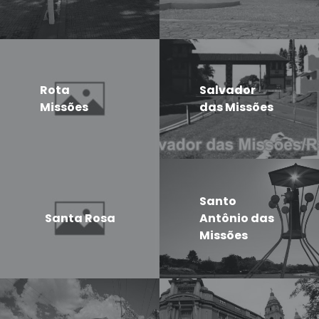
Rota
Salvador
Missões
das Missões
Santo
Santa Rosa
Antônio das
Missões