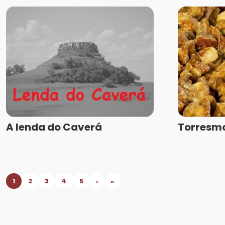
A lenda do Caverá
Torresmo
1
2
3
4
5
›
»