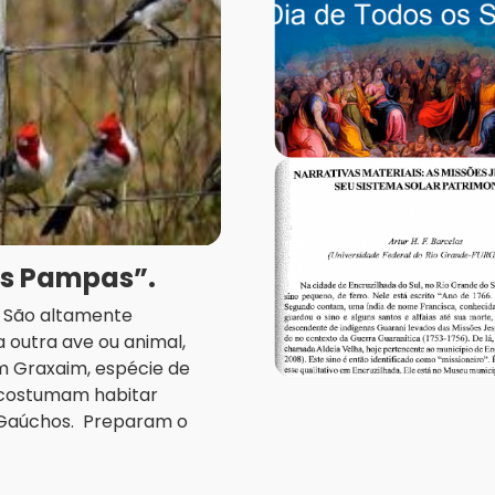
os Pampas”.
a. São altamente
 outra ave ou animal,
m Graxaim, espécie de
, costumam habitar
 Gaúchos. Preparam o