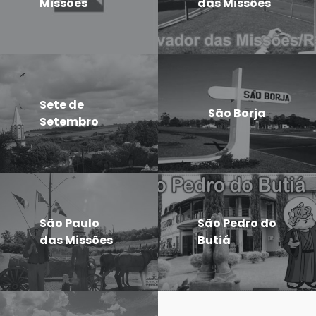
Missões
das Missões
Sete de
São Borja
Setembro
São Paulo
São Pedro do
das Missões
Butiá