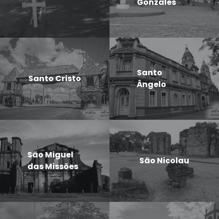
Gonzales
Santo
Santo Cristo
Ângelo
São Miguel
São Nicolau
das Missões