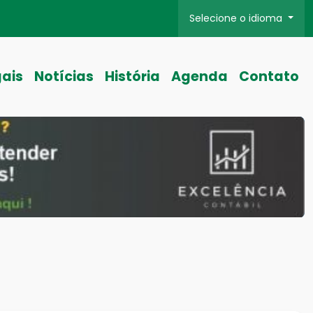
Selecione o idioma
gais
Notícias
História
Agenda
Contato