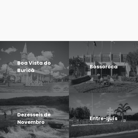
Boa Vista do
Bossoroca
Buricá
Dezesseis de
Entre-Ijuís
Novembro