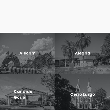
Alecrim
Alegria
Candido
Cerro Largo
Godói