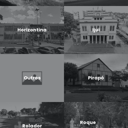
Horizontina
Ijui
Outros
Pirapó
Roque
Rolador