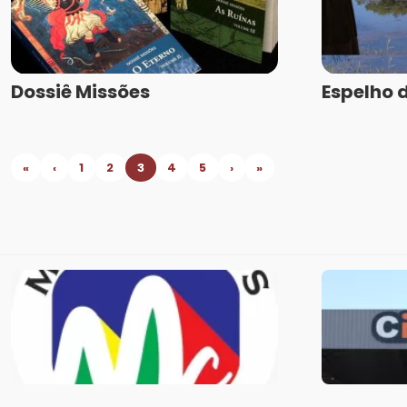
Dossiê Missões
Espelho 
«
‹
1
2
3
4
5
›
»