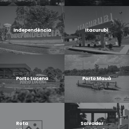
Independência
Itacurubi
Porto Lucena
Porto Mauá
Rota
Salvador