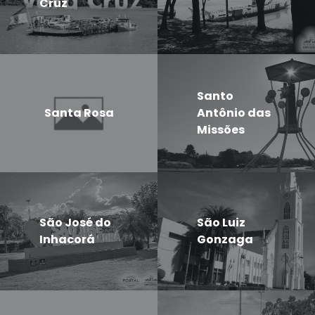
Cruz
Santo
Santa Rosa
Antônio das
Missões
São José do
São Luiz
Inhacorá
Gonzaga