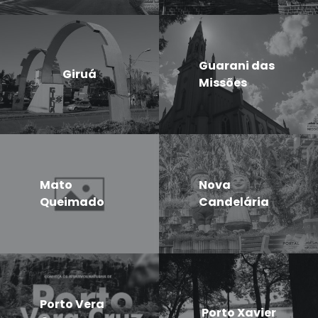
Guarani das
Giruá
Missões
Mato
Nova
Queimado
Candelária
Porto Vera
Porto Xavier