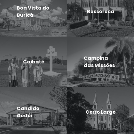
Boa Vista do
Bossoroca
Buricá
Campina
Caibaté
das Missões
Candido
Cerro Largo
Godói