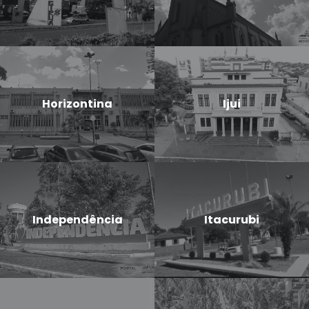
Horizontina
Ijui
Independência
Itacurubi