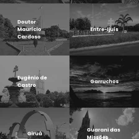
Doutor
Maurício
Entre-Ijuís
Cardoso
Eugênio de
Garruchos
Castro
Guarani das
Giruá
Missões