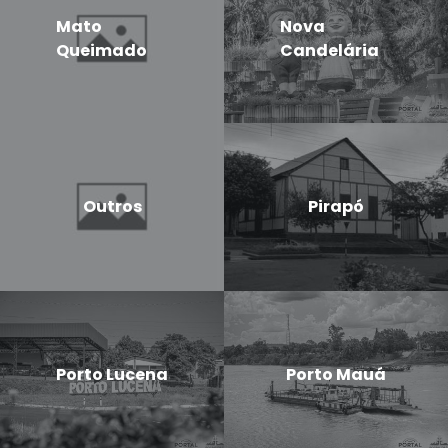
Mato
Nova
Queimado
Candelária
Outros
Pirapó
Porto Lucena
Porto Mauá