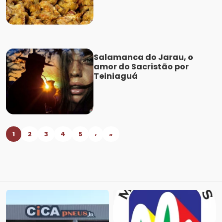
Salamanca do Jarau, o
amor do Sacristão por
Teiniaguá
1
2
3
4
5
›
»