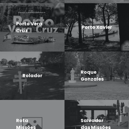
Porto Vera
Porto Xavier
Cruz
Roque
Rolador
Gonzales
Rota
Salvador
Missões
das Missões