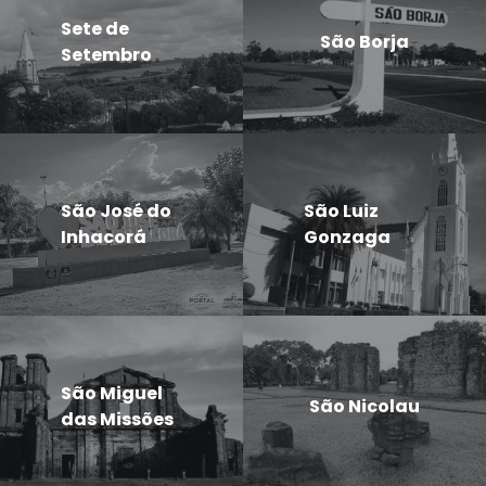
Sete de
São Borja
Setembro
São José do
São Luiz
Inhacorá
Gonzaga
São Miguel
São Nicolau
das Missões