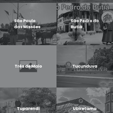
São Paulo
São Pedro do
das Missões
Butiá
Três de Maio
Tucunduva
Tuparendi
Ubiretama