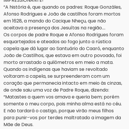
IMPRESSIONANTE!
“A história é, que quando os padres: Roque Gonzáles,
Afonso Rodrigues e João de castilhos foram mortos
em 1628, a mando do Cacique Nheçu, que não
aceitava a presença dos Jesuítas na região….
Os corpos de padre Roque e Afonso Rodrigues foram
esquartejados e ateados ao fogo junto a rústica
capela que dá lugar ao Santuário do Caaró, enquanto
João de Castilhos, que estava em outro povoado, foi
morto arrastado a quilômetros em meio a mata.
Quando os indígenas que haviam se revoltado
voltaram a capela, se surpreenderam com um
coração que permanecia intacto em meio às cinzas,
de onde saiu uma voz de Padre Roque, dizendo:
“Matastes a quem vos amava e queria bem; porém
somente o meu corpo, pois minha alma está no céu.
E não tardará o castigo, porque virão meus filhos
para punir-vos por terdes maltratado a imagem da
Mãe de Deus.