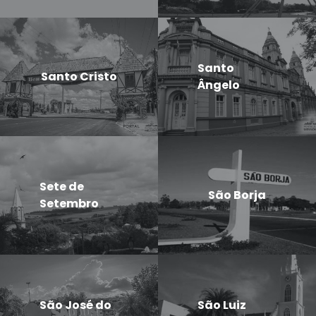
Santo
Santo Cristo
Ângelo
Sete de
São Borja
Setembro
São José do
São Luiz