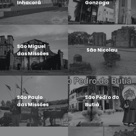
Inhacorá
Gonzaga
São Miguel
São Nicolau
das Missões
São Paulo
São Pedro do
das Missões
Butiá