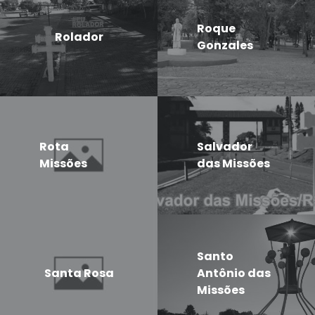
Roque
Rolador
Gonzales
Rota
Salvador
Missões
das Missões
Santo
Santa Rosa
Antônio das
Missões