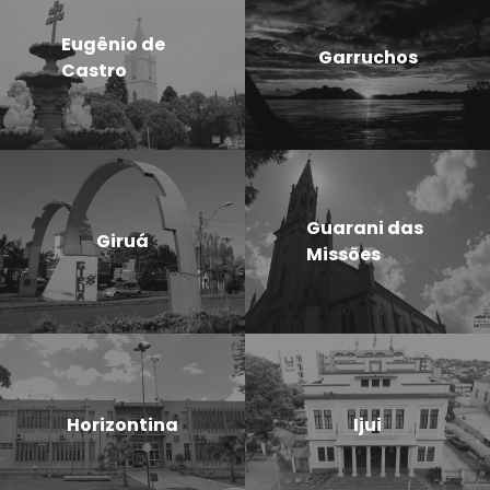
Eugênio de
Garruchos
Castro
Guarani das
Giruá
Missões
Horizontina
Ijui