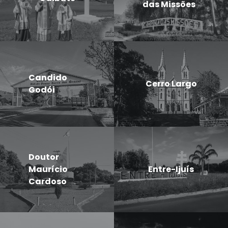
das Missões
Candido
Cerro Largo
Godói
Doutor
Maurício
Entre-Ijuís
Cardoso