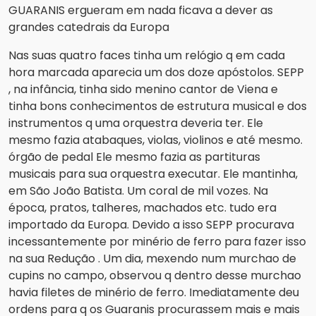
GUARANIS ergueram em nada ficava a dever as
grandes catedrais da Europa
Nas suas quatro faces tinha um relógio q em cada
hora marcada aparecia um dos doze apóstolos. SEPP
, na infância, tinha sido menino cantor de Viena e
tinha bons conhecimentos de estrutura musical e dos
instrumentos q uma orquestra deveria ter. Ele
mesmo fazia atabaques, violas, violinos e até mesmo.
órgão de pedal Ele mesmo fazia as partituras
musicais para sua orquestra executar. Ele mantinha,
em São João Batista. Um coral de mil vozes. Na
época, pratos, talheres, machados etc. tudo era
importado da Europa. Devido a isso SEPP procurava
incessantemente por minério de ferro para fazer isso
na sua Redução . Um dia, mexendo num murchao de
cupins no campo, observou q dentro desse murchao
havia filetes de minério de ferro. Imediatamente deu
ordens para q os Guaranis procurassem mais e mais