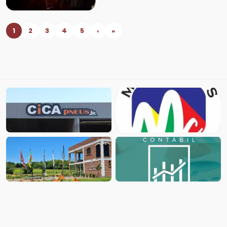
1
2
3
4
5
›
»