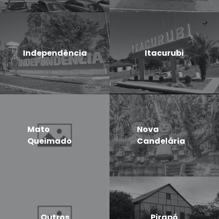
Independência
Itacurubi
Mato
Nova
Queimado
Candelária
Outros
Pirapó