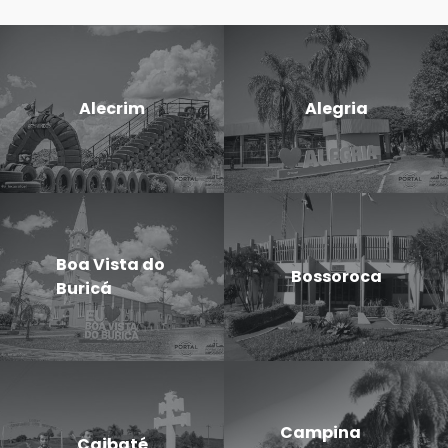
Alecrim
Alegria
Boa Vista do
Bossoroca
Buricá
Campina
Caibaté