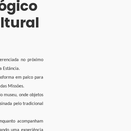
ógico
ltural
ferenciada no próximo
 Estância.
ansforma em palco para
 das Missões.
 do museu, onde objetos
inada pelo tradicional
 enquanto acompanham
riando uma experiência