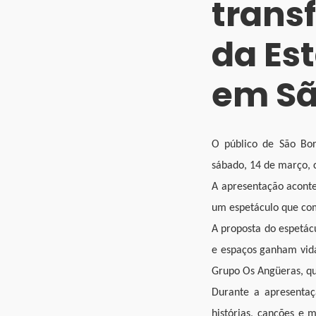
trans
da Es
em Sã
O público de São Bor
sábado, 14 de março, 
A apresentação aconte
um espetáculo que com
A proposta do espetácu
e espaços ganham vida
Grupo Os Angüeras, qu
Durante a apresenta
histórias, canções e 