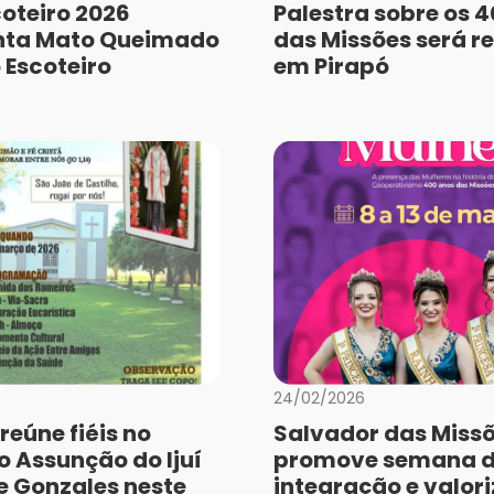
coteiro 2026
Palestra sobre os 
ta Mato Queimado
das Missões será r
 Escoteiro
em Pirapó
24/02/2026
reúne fiéis no
Salvador das Miss
o Assunção do Ijuí
promove semana 
 Gonzales neste
integração e valor