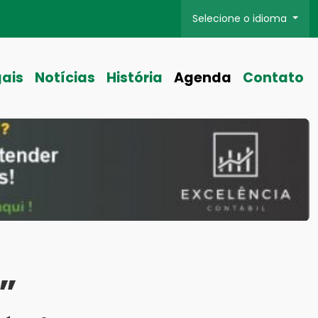
Selecione o idioma
gais
Notícias
História
Agenda
Contato
”