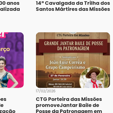
400 anos
14ª Cavalgada da Trilha dos
ealizada
Santos Mártires das Missões
17/02/2026
ões
CTG Porteira das Missões
de
promoveJantar Baile de
ização
Posse da Patronagem em