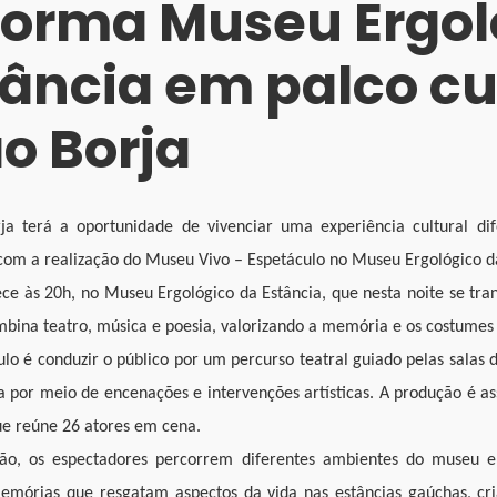
forma Museu Ergol
tância em palco cu
o Borja
ja terá a oportunidade de vivenciar uma experiência cultural di
com a realização do Museu Vivo – Espetáculo no Museu Ergológico da
ce às 20h, no Museu Ergológico da Estância, que nesta noite se tr
bina teatro, música e poesia, valorizando a memória e os costumes
lo é conduzir o público por um percurso teatral guiado pelas salas
 por meio de encenações e intervenções artísticas. A produção é ass
e reúne 26 atores em cena.
ção, os espectadores percorrem diferentes ambientes do museu
memórias que resgatam aspectos da vida nas estâncias gaúchas, c