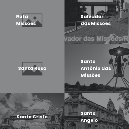
Rota
Salvador
Missões
das Missões
Santo
Santa Rosa
Antônio das
Missões
Santo
Santo Cristo
Ângelo