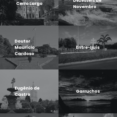
Dezesseis de
Cerro Largo
Novembro
Doutor
Maurício
Entre-Ijuís
Cardoso
Eugênio de
Garruchos
Castro