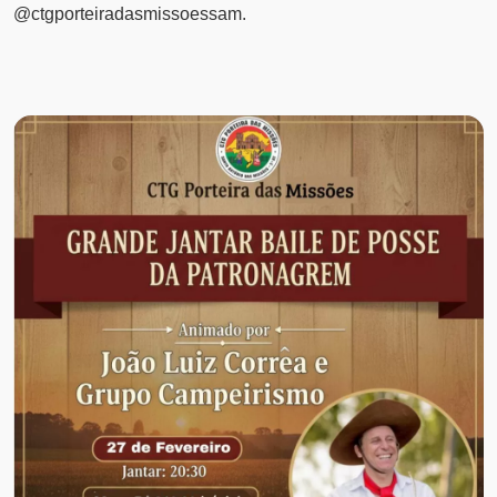
@ctgporteiradasmissoessam.