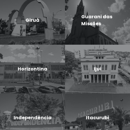
Guarani das
Giruá
Missões
Horizontina
Ijui
Independência
Itacurubi