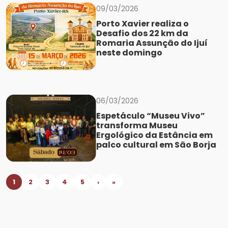
09/03/2026
Porto Xavier realiza o
Desafio dos 22 km da
Romaria Assunção do Ijuí
neste domingo
06/03/2026
Espetáculo “Museu Vivo”
transforma Museu
Ergológico da Estância em
palco cultural em São Borja
1
2
3
4
5
›
»