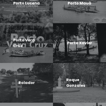
Porto Lucena
Porto Mauá
Porto Vera
Porto Xavier
Cruz
Roque
Rolador
Gonzales