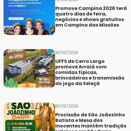
Promove Campina 2026 terá
quatro dias de feira,
negócios e shows gratuitos
em Campina das Missões
18/06/2026
UFFS de Cerro Largo
promove Arraiá com
comidas típicas,
brincadeiras e transmissão
do jogo da Seleçã
18/06/2026
Procissão de São Joãozinho
Batista e Mesa dos
Inocentes mantêm tradição