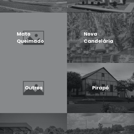
Mato
Nova
Queimado
Candelária
Outros
Pirapó