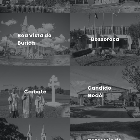
Boa Vista do
Bossoroca
Buricá
Candido
Caibaté
Godói