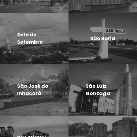
Sete de
São Borja
Setembro
São José do
São Luiz
Inhacorá
Gonzaga