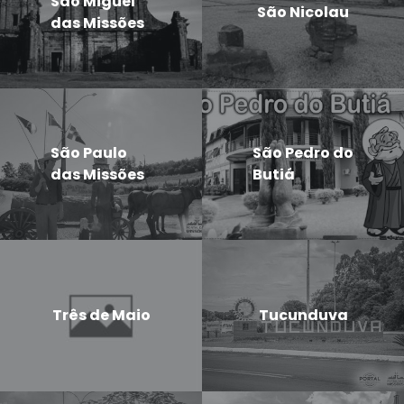
São Miguel
São Nicolau
das Missões
São Paulo
São Pedro do
das Missões
Butiá
Três de Maio
Tucunduva