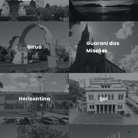
Guarani das
Giruá
Missões
Horizontina
Ijui