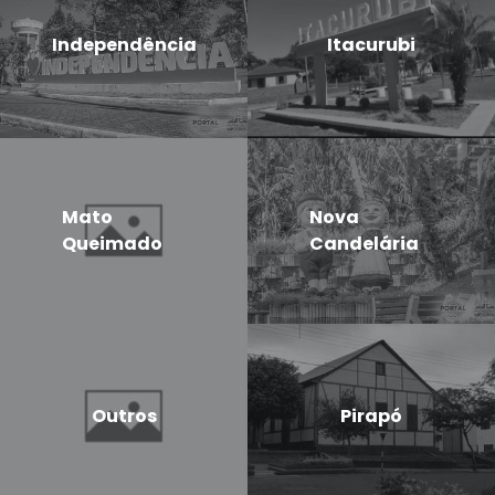
Independência
Itacurubi
Mato
Nova
Queimado
Candelária
Outros
Pirapó