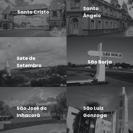
Santo
Santo Cristo
Ângelo
Sete de
São Borja
Setembro
São José do
São Luiz
Inhacorá
Gonzaga