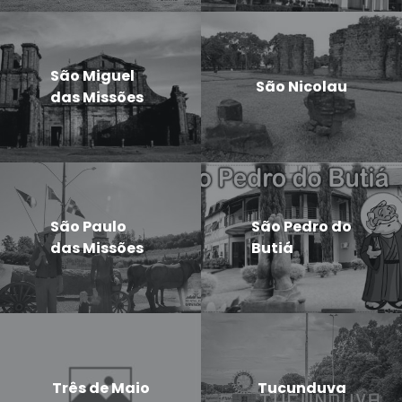
São Miguel
São Nicolau
das Missões
São Paulo
São Pedro do
das Missões
Butiá
Três de Maio
Tucunduva