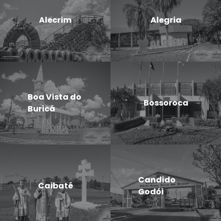
Alecrim
Alegria
Boa Vista do
Bossoroca
Buricá
Candido
Caibaté
Godói