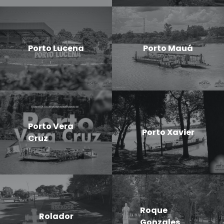
Porto Lucena
Porto Mauá
Porto Vera
Porto Xavier
Cruz
Roque
Rolador
Gonzales