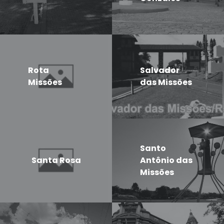
Rota
Salvador
Missões
das Missões
Santo
Santa Rosa
Antônio das
Missões