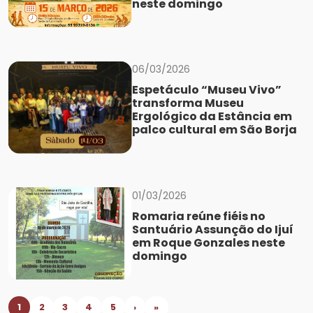
neste domingo
06/03/2026
Espetáculo “Museu Vivo”
transforma Museu
Ergológico da Estância em
palco cultural em São Borja
01/03/2026
Romaria reúne fiéis no
Santuário Assunção do Ijuí
em Roque Gonzales neste
domingo
1
2
3
4
5
›
»