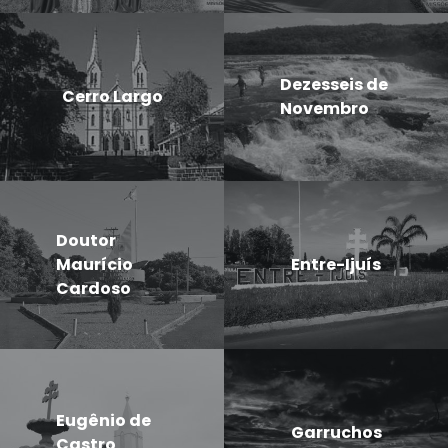
Dezesseis de
Cerro Largo
Novembro
Doutor
Maurício
Entre-Ijuís
Cardoso
Eugênio de
Garruchos
Castro