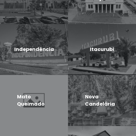
Independência
Itacurubi
Mato
Nova
Queimado
Candelária