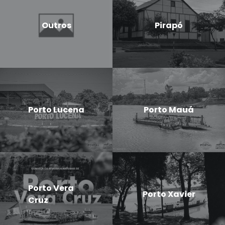
Outros
Pirapó
Porto Lucena
Porto Mauá
Porto Vera
Porto Xavier
Cruz