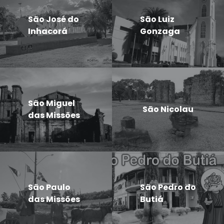
São José do
São Luiz
Inhacorá
Gonzaga
São Miguel
São Nicolau
das Missões
São Paulo
São Pedro do
das Missões
Butiá