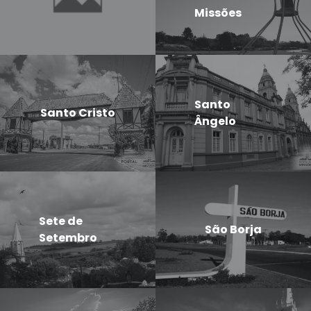
Missões
Santo
Santo Cristo
Ângelo
Sete de
São Borja
Setembro