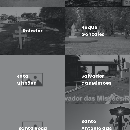
Roque
Rolador
Gonzales
Rota
Salvador
Missões
das Missões
Santo
Santa Rosa
Antônio das