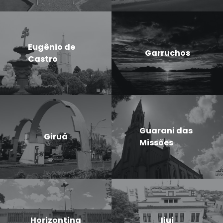
Eugênio de
Garruchos
Castro
Guarani das
Giruá
Missões
Horizontina
Ijui