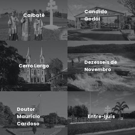
Candido
Caibaté
Godói
Dezesseis de
Cerro Largo
Novembro
Doutor
Maurício
Entre-Ijuís
Cardoso