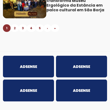
transforma Museu
Ergológico da Estância em
palco cultural em São Borja
1
2
3
4
5
›
»