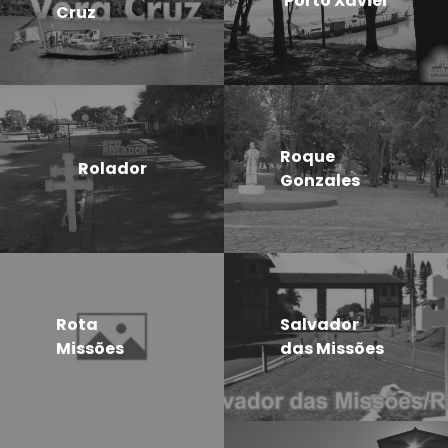
Porto Xavier
Cruz
Roque
Rolador
Gonzales
Rota
Salvador
Missões
das Missões