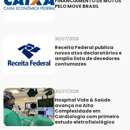
FINANCIAMENTO DE MOTOS
PELO MOVE BRASIL
30/07/2026
Receita Federal publica
novos atos declaratórios e
amplia lista de devedores
contumazes
30/07/2026
Hospital Vida & Saúde
avança na Alta
Complexidade em
Cardiologia com primeiro
estudo eletrofisiológico