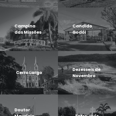
Campina
Candido
das Missões
Godói
Dezesseis de
Cerro Largo
Novembro
Doutor