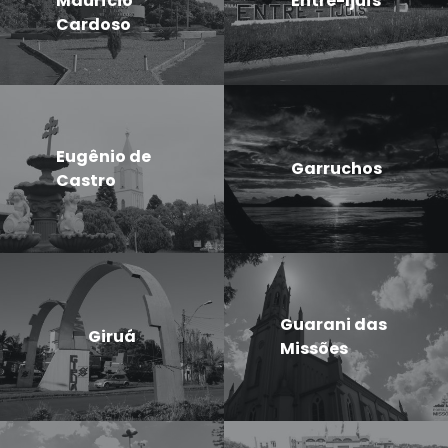
Maurício
Entre-Ijuís
Cardoso
Eugênio de
Garruchos
Castro
Guarani das
Giruá
Missões