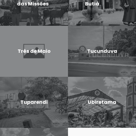
das Missões
Butiá
Três de Maio
Tucunduva
Tuparendi
Ubiretama