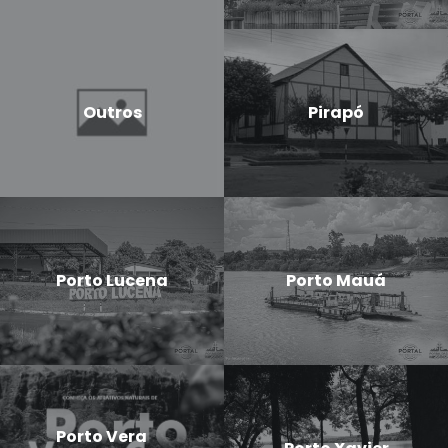
Outros
Pirapó
Porto Lucena
Porto Mauá
Porto Vera