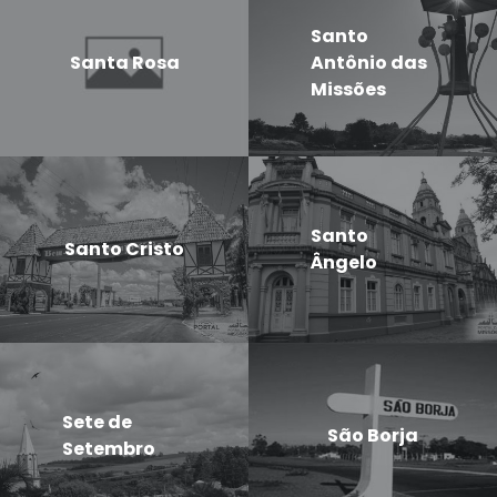
Santo
Santa Rosa
Antônio das
Missões
Santo
Santo Cristo
Ângelo
Sete de
São Borja
Setembro