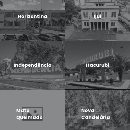
Horizontina
Ijui
Independência
Itacurubi
Mato
Nova
Queimado
Candelária