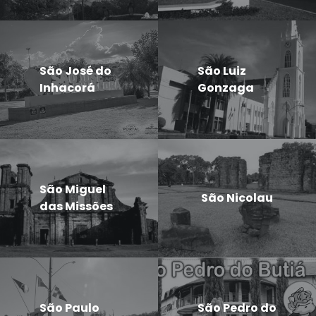
São José do
São Luiz
Inhacorá
Gonzaga
São Miguel
São Nicolau
das Missões
São Paulo
São Pedro do