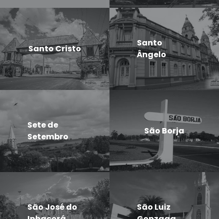
Santo
Santo Cristo
Ângelo
Sete de
São Borja
Setembro
São José do
São Luiz
Inhacorá
Gonzaga