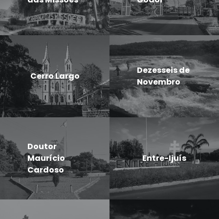
Dezesseis de
Cerro Largo
Novembro
Doutor
Maurício
Entre-Ijuís
Cardoso