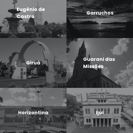
Eugênio de
Garruchos
Castro
Guarani das
Giruá
Missões
Horizontina
Ijui