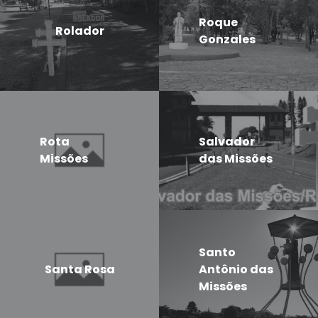
Roque
Rolador
Gonzales
Rota
Salvador
Missões
das Missões
Santo
Santa Rosa
Antônio das
Missões