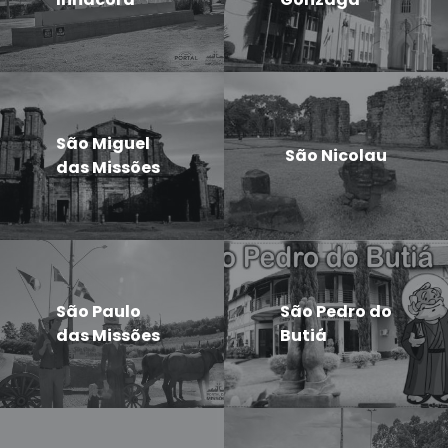
São Miguel
São Nicolau
das Missões
São Paulo
São Pedro do
das Missões
Butiá