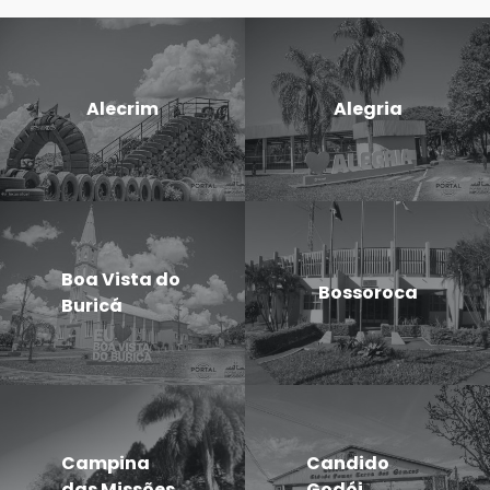
Alecrim
Alegria
Boa Vista do
Bossoroca
Buricá
Campina
Candido
das Missões
Godói