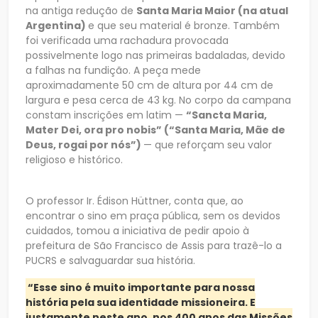
na antiga redução de
Santa Maria Maior (na atual
Argentina)
e que seu material é bronze. Também
foi verificada uma rachadura provocada
possivelmente logo nas primeiras badaladas, devido
a falhas na fundição. A peça mede
aproximadamente 50 cm de altura por 44 cm de
largura e pesa cerca de 43 kg. No corpo da campana
constam inscrições em latim —
“Sancta Maria,
Mater Dei, ora pro nobis” (“Santa Maria, Mãe de
Deus, rogai por nós”)
— que reforçam seu valor
religioso e histórico.
O professor Ir. Édison Hüttner, conta que, ao
encontrar o sino em praça pública, sem os devidos
cuidados, tomou a iniciativa de pedir apoio à
prefeitura de São Francisco de Assis para trazê-lo a
PUCRS e salvaguardar sua história.
“Esse sino é muito importante para nossa
história pela sua identidade missioneira. E
justamente neste ano, nos 400 anos das Missões