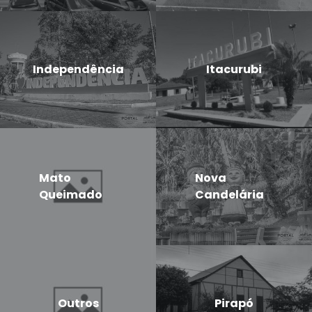
Independência
Itacurubi
Mato
Nova
Queimado
Candelária
Outros
Pirapó