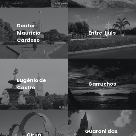
Doutor
Maurício
Entre-Ijuís
Cardoso
Eugênio de
Garruchos
Castro
Guarani das
Giruá