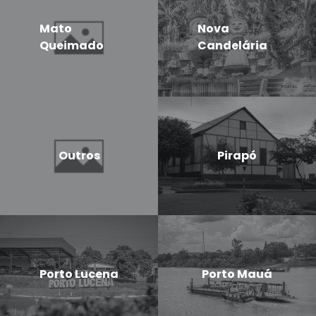
Mato
Nova
Queimado
Candelária
Outros
Pirapó
Porto Lucena
Porto Mauá