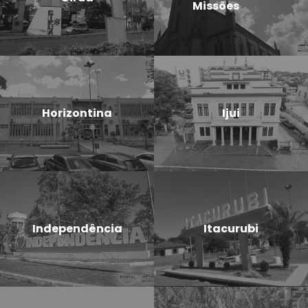
Missões
Horizontina
Ijui
Independência
Itacurubi