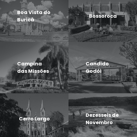
Boa Vista do
Bossoroca
Buricá
Campina
Candido
das Missões
Godói
Dezesseis de
Cerro Largo
Novembro