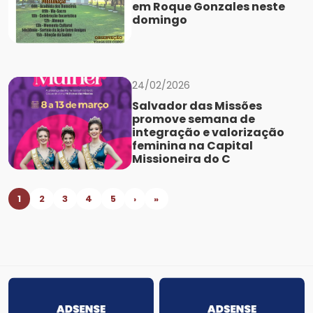
em Roque Gonzales neste
domingo
24/02/2026
Salvador das Missões
promove semana de
integração e valorização
feminina na Capital
Missioneira do C
1
2
3
4
5
›
»