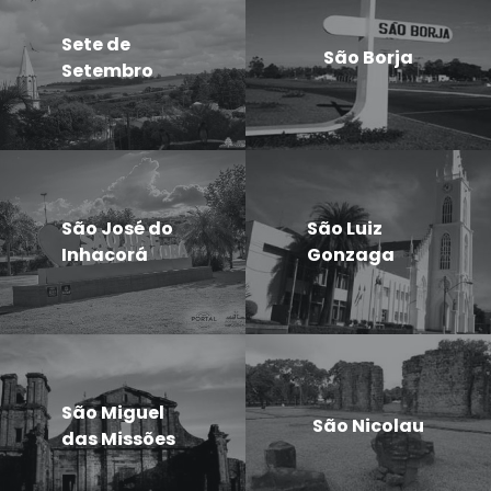
Sete de
São Borja
Setembro
São José do
São Luiz
Inhacorá
Gonzaga
São Miguel
São Nicolau
das Missões