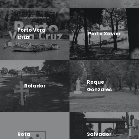
Porto Vera
Porto Xavier
Cruz
Roque
Rolador
Gonzales
Rota
Salvador