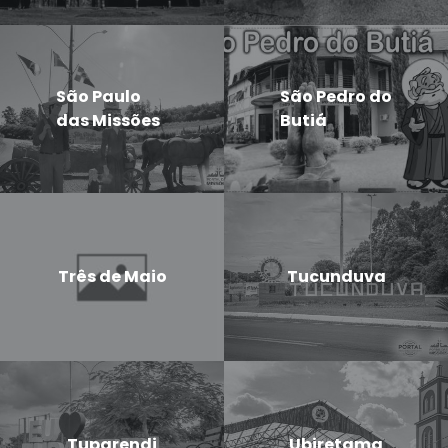
São Paulo
São Pedro do
das Missões
Butiá
Três de Maio
Tucunduva
Tuparendi
Ubiretama