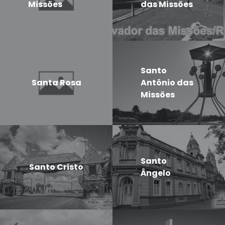
Missões
das Missões
Santo
Santa Rosa
Antônio das
Missões
Santo
Santo Cristo
Ângelo