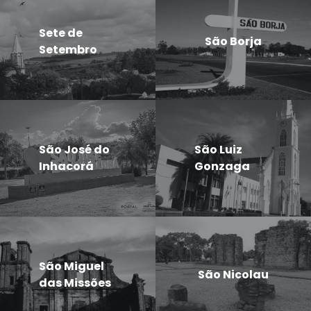
Sete de
São Borja
Setembro
São José do
São Luiz
Inhacorá
Gonzaga
São Miguel
São Nicolau
das Missões