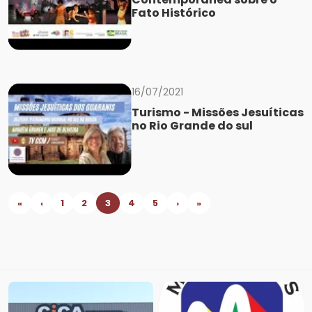
Fato Histórico
16/07/2021
Turismo - Missões Jesuíticas
no Rio Grande do sul
«
‹
1
2
3
4
5
›
»