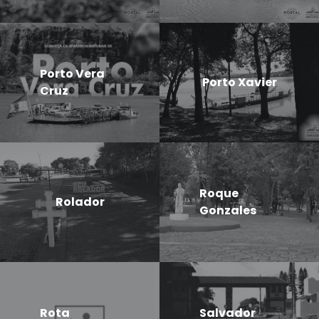
Porto Vera
Porto Xavier
Cruz
Roque
Rolador
Gonzales
Rota
Salvador