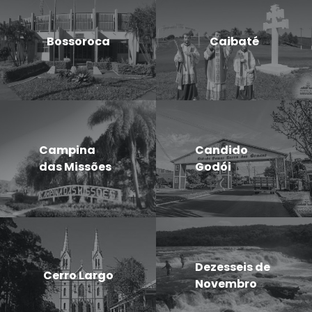
Bossoroca
Caibaté
Campina
Candido
das Missões
Godói
Dezesseis de
Cerro Largo
Novembro