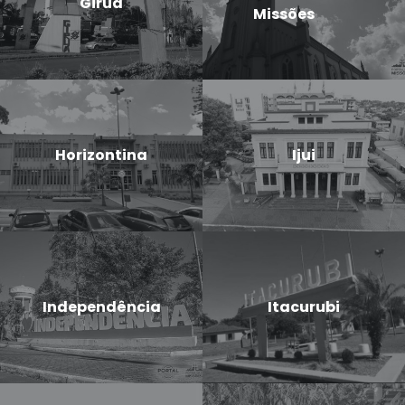
Giruá
Missões
Horizontina
Ijui
Independência
Itacurubi