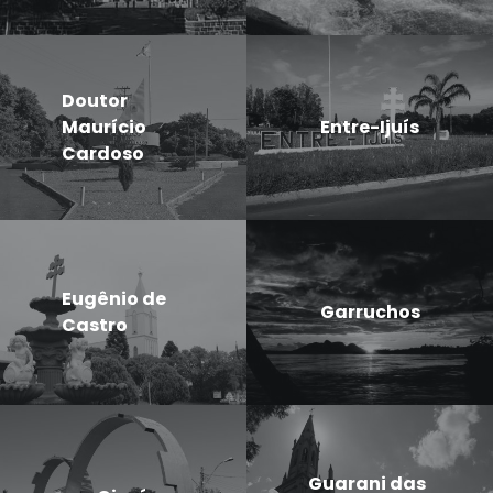
Doutor
Maurício
Entre-Ijuís
Cardoso
Eugênio de
Garruchos
Castro
Guarani das