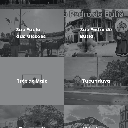
São Paulo
São Pedro do
das Missões
Butiá
Três de Maio
Tucunduva