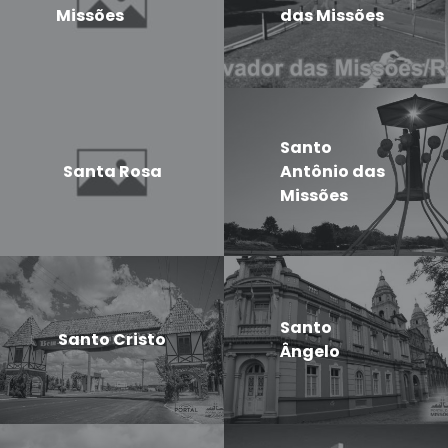
Missões
das Missões
Santo
Santa Rosa
Antônio das
Missões
Santo
Santo Cristo
Ângelo