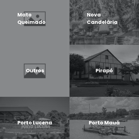
Mato
Nova
Queimado
Candelária
Outros
Pirapó
Porto Lucena
Porto Mauá