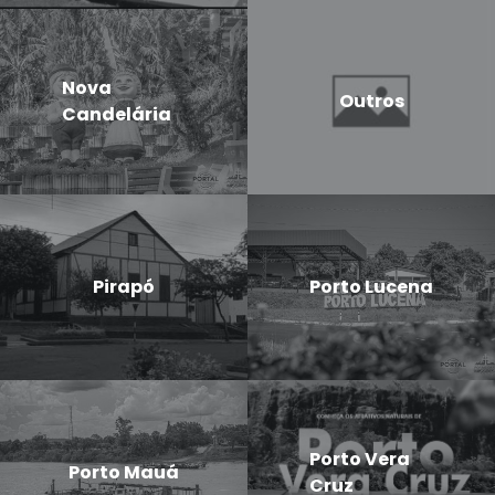
Nova
Outros
Candelária
Pirapó
Porto Lucena
Porto Vera
Porto Mauá
Cruz