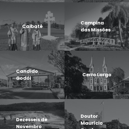
Campina
Caibaté
das Missões
Candido
Cerro Largo
Godói
Doutor
Dezesseis de
Maurício
Novembro