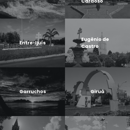
Cardoso
Eugênio de
Entre-Ijuís
Castro
Garruchos
Giruá