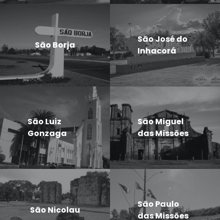
São José do
São Borja
Inhacorá
São Luiz
São Miguel
Gonzaga
das Missões
São Paulo
São Nicolau
das Missões