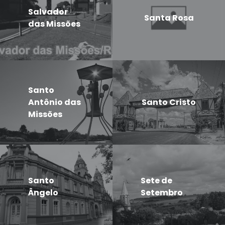
Salvador
Santa Rosa
das Missões
Santo
Antônio das
Santo Cristo
Missões
Santo
Sete de
Ângelo
Setembro