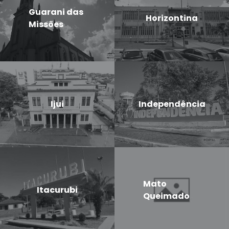
Guarani das
Horizontina
Missões
Ijui
Independência
Mato
Itacurubi
Queimado