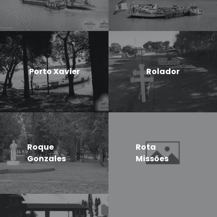
Porto Xavier
Rolador
Roque
Rota
Gonzales
Missões