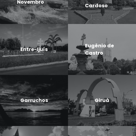
Novembro
Cardoso
Eugênio de
Entre-Ijuís
Castro
Garruchos
Giruá