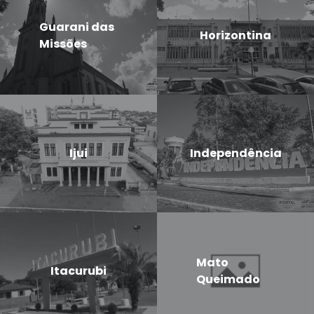
Guarani das
Horizontina
Missões
Ijui
Independência
Mato
Itacurubi
Queimado