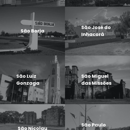
São José do
São Borja
Inhacorá
São Luiz
São Miguel
Gonzaga
das Missões
São Paulo
São Nicolau