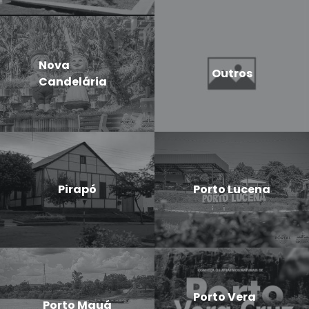
Nova
Outros
Candelária
Pirapó
Porto Lucena
Porto Vera
Porto Mauá