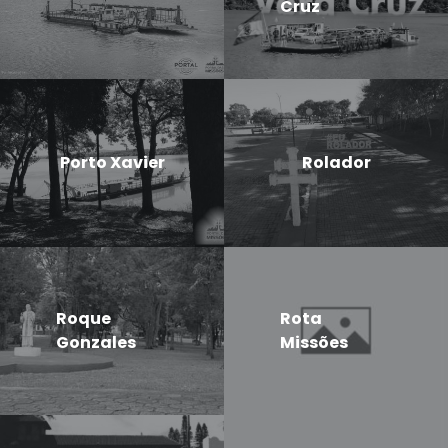
Cruz
Porto Xavier
Rolador
Roque
Rota
Gonzales
Missões