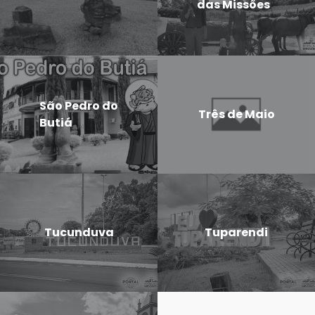
das Missões
São Pedro do
Três de Maio
Butiá
Tucunduva
Tuparendi