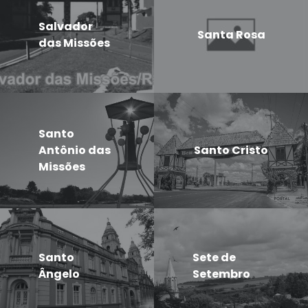
Salvador
Santa Rosa
das Missões
Santo
Antônio das
Santo Cristo
Missões
Santo
Sete de
Ângelo
Setembro