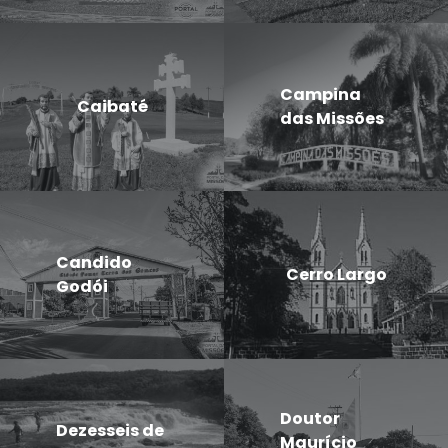
Campina
Caibaté
das Missões
Candido
Cerro Largo
Godói
Doutor
Dezesseis de
Maurício