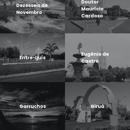
Doutor
Dezesseis de
Maurício
Novembro
Cardoso
Eugênio de
Entre-Ijuís
Castro
Garruchos
Giruá