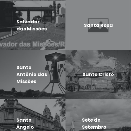
Salvador
Santa Rosa
das Missões
Santo
Antônio das
Santo Cristo
Missões
Santo
Sete de
Ângelo
Setembro