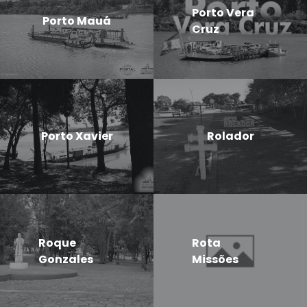
Porto Vera
Porto Mauá
Cruz
Porto Xavier
Rolador
Roque
Rota
Gonzales
Missões