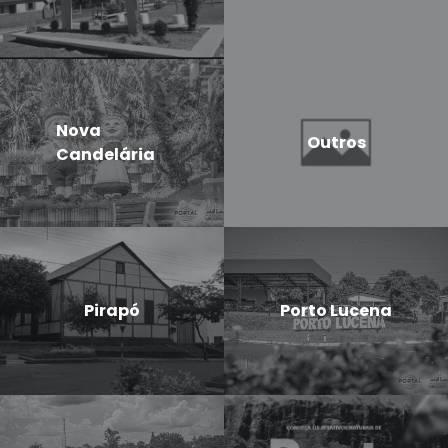
Nova
Outros
Candelária
Pirapó
Porto Lucena