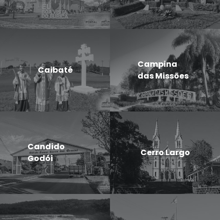
Campina
Caibaté
das Missões
Candido
Cerro Largo
Godói