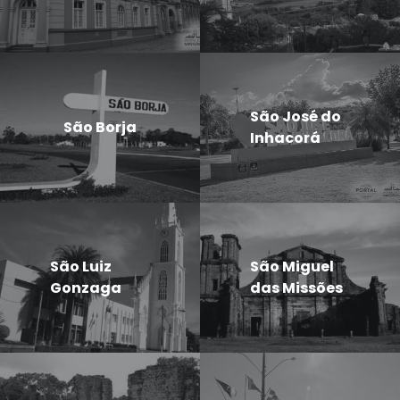
São José do
São Borja
Inhacorá
São Luiz
São Miguel
Gonzaga
das Missões