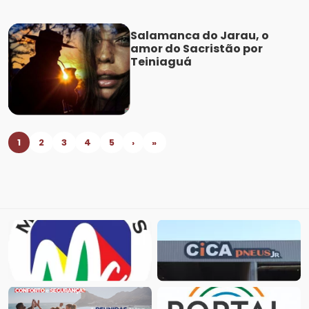
Salamanca do Jarau, o
amor do Sacristão por
Teiniaguá
1
2
3
4
5
›
»