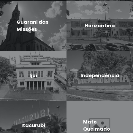
Guarani das
Horizontina
Missões
Ijui
Independência
Mato
Itacurubi
Queimado