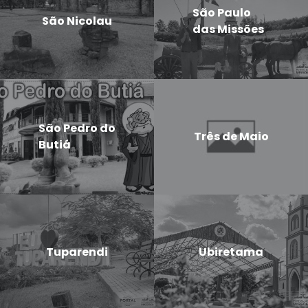
São Paulo
São Nicolau
das Missões
São Pedro do
Três de Maio
Butiá
Tuparendi
Ubiretama