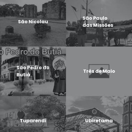
São Paulo
São Nicolau
das Missões
São Pedro do
Três de Maio
Butiá
Tuparendi
Ubiretama