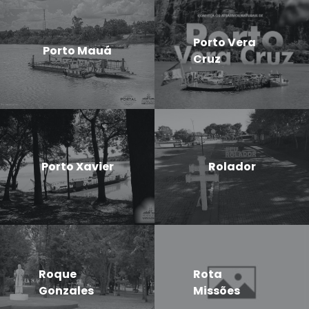
Porto Vera
Porto Mauá
Cruz
Porto Xavier
Rolador
Roque
Rota
Gonzales
Missões