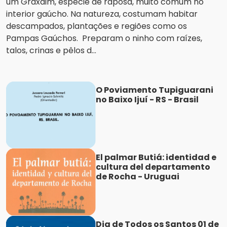
um Graxaim, espécie de raposa, muito comum no
interior gaúcho. Na natureza, costumam habitar
descampados, plantações e regiões como os
Pampas Gaúchos. Preparam o ninho com raízes,
talos, crinas e pêlos d...
O Poviamento Tupiguarani
no Baixo Ijuí - RS - Brasil
El palmar Butiá: identidad e
cultura del departamento
de Rocha - Uruguai
Dia de Todos os Santos 01 de