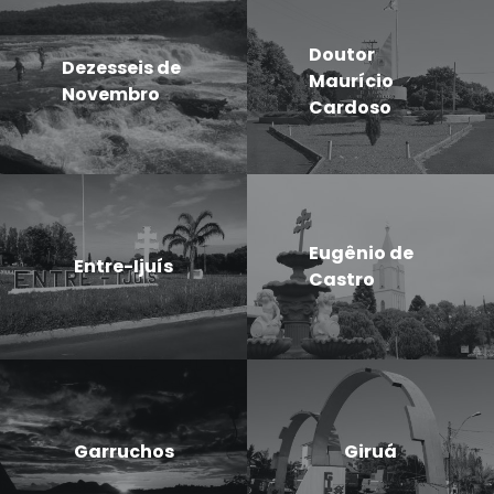
Doutor
Dezesseis de
Maurício
Novembro
Cardoso
Eugênio de
Entre-Ijuís
Castro
Garruchos
Giruá