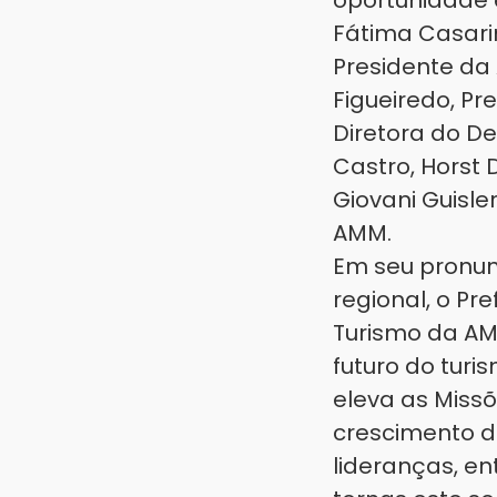
oportunidade e
Fátima Casarin
Presidente da
Figueiredo, Pr
Diretora do De
Castro, Horst 
Giovani Guisle
AMM.
Em seu pronun
regional, o Pr
Turismo da AM
futuro do turi
eleva as Miss
crescimento do
lideranças, e