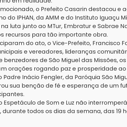
nho em realidade. "
emocionado, o Prefeito Casarin destacou e 
ho do IPHAN, da AMM e do Instituto Iguaçu M
na luta junto ao MTur, Embratur e Sabrae Na
os recursos para tão importante obra.
param do ato, o Vice-Prefeito, Francisco F
nicipais e vereadores, lideranças comunitár
e benzedores de São Miguel das Missões, os 
ram orações rogando paz e prosperidade ao
 o Padre Inácio Fengler, da Paróquia São Mig
strou sua benção de fé e esperança de um fu
cipantes.
o Espetáculo de Som e Luz não interromperá
 durante todos os dias da semana, das 19 h