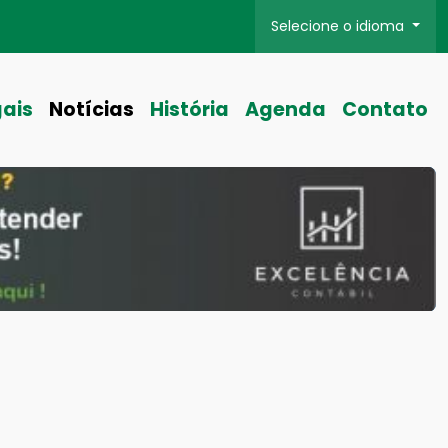
Selecione o idioma
gais
Notícias
História
Agenda
Contato