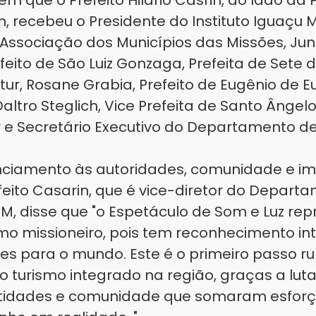
m que o Prefeito Hilário Casrin, ao lado da
, recebeu o Presidente do Instituto Iguaçu M
 Associação dos Municípios das Missões, J
efeito de São Luiz Gonzaga, Prefeita de Sete
tur, Rosane Grabia, Prefeito de Eugênio de 
Daltro Steglich, Vice Prefeita de Santo Ânge
r e Secretário Executivo do Departamento d
ciamento às autoridades, comunidade e i
efeito Casarin, que é vice-diretor do Depart
M, disse que "o Espetáculo de Som e Luz rep
smo missioneiro, pois tem reconhecimento in
ões para o mundo. Este é o primeiro passo 
 turismo integrado na região, graças a lut
ntidades e comunidade que somaram esfor