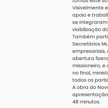
tornas este so
Visivelmente 
apoio e trabal
se integraram 
viabilização d
Também partici
Secretários Mu
empresariais, 
abertura fize
missioneiro, e
no final, mini
todos os parti
A obra do Nov
apresentação,
48 minutos.