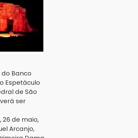
s do Banco
o Espetáculo
edral de São
verá ser
, 26 de maio,
el Arcanjo,