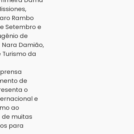
 Primeira Dama
issiones,
unaro Rambo
 de Setembro e
Eugênio de
lo Nara Damião,
e Turismo da
mprensa
amento de
resenta o
ternacional e
rumo ao
a de muitas
ços para