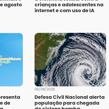
de agosto
crianças e adolescentes na
internet e com uso de IA
06/08/2026
presenta
Defesa Civil Nacional alerta
e de
população para chegada
da
do ciclone bomba