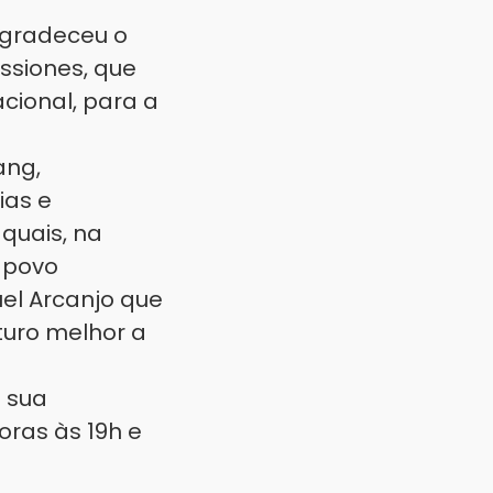
agradeceu o
issiones, que
cional, para a
ang,
ias e
quais, na
 povo
uel Arcanjo que
turo melhor a
 sua
oras às 19h e