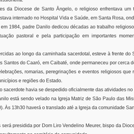
es da Diocese de Santo Ângelo, o religioso enfrentava um 
stava internado no Hospital Vida e Saúde, em Santa Rosa, ond
em 1984, padre Danilo dedicou décadas ao trabalho religios
tuação pastoral e pela participação em importantes mom
ercidas ao longo da caminhada sacerdotal, esteve à frente do 
s Santos do Caaró, em Caibaté, onde permaneceu por cerca d
elebrações, romarias, peregrinações e eventos religiosos que 
unicípios e regiões do Estado.
o sacerdote havia se despedido oficialmente das atividades no
nilo está sendo velado na Igreja Matriz de São Paulo das M
0). Às 13h30 haverá o translado até a Igreja da comunidade Sant
 será presidida por Dom Liro Vendelino Meurer, bispo da Dioc