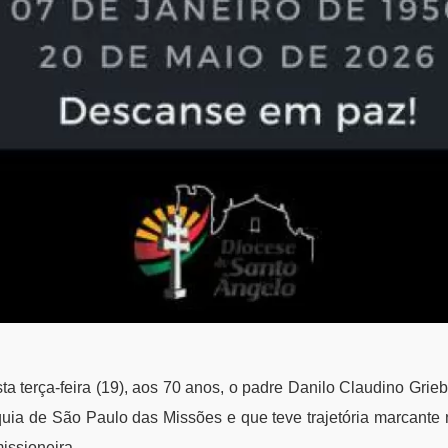
ta terça-feira (19), aos 70 anos, o padre Danilo Claudino Grieb
uia de São Paulo das Missões e que teve trajetória marcante
issioneira.