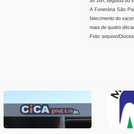
às 16h, seguida do 
A Funerária São Pau
falecimento do sacer
mais de quatro déca
Foto: arquivo/Dioce