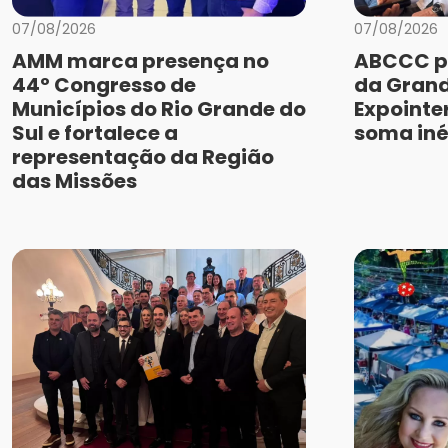
07/08/2026
07/08/2026
AMM marca presença no
ABCCC p
44º Congresso de
da Grand
Municípios do Rio Grande do
Expointe
Sul e fortalece a
soma iné
representação da Região
das Missões