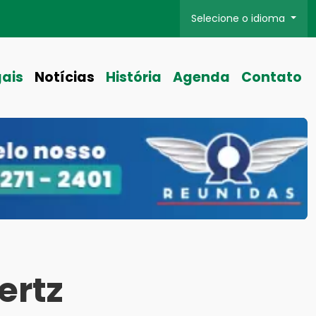
Selecione o idioma
gais
Notícias
História
Agenda
Contato
ertz