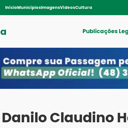
Início
Municípios
Imagens
Vídeos
Cultura
ga
Publicações Le
 Danilo Claudino H