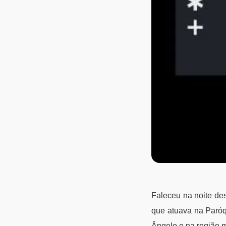
Faleceu na noite des
que atuava na Paróq
Ângelo e na região m