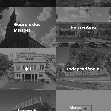
Guarani das
Horizontina
Missões
Ijui
Independência
Mato
Itacurubi