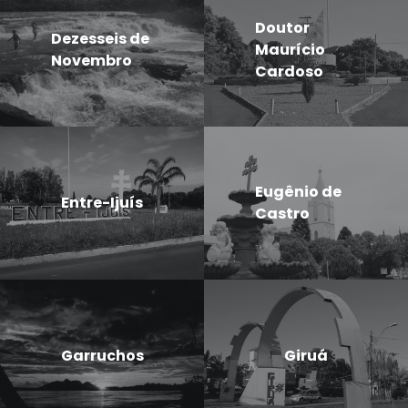
Doutor
Dezesseis de
Maurício
Novembro
Cardoso
Eugênio de
Entre-Ijuís
Castro
Garruchos
Giruá