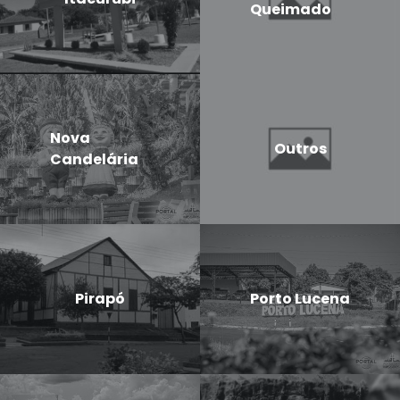
Queimado
Nova
Outros
Candelária
Pirapó
Porto Lucena