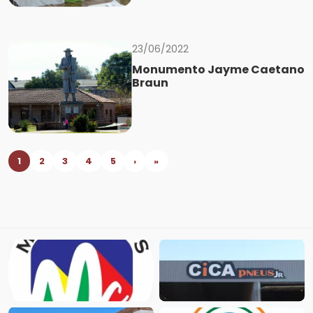
23/06/2022
Monumento Jayme Caetano
Braun
1
2
3
4
5
›
»