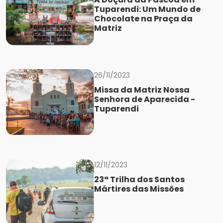
Tuparendi: Um Mundo de
Chocolate na Praça da
Matriz
26/11/2023
Missa da Matriz Nossa
Senhora de Aparecida -
Tuparendi
12/11/2023
23ª Trilha dos Santos
Mártires das Missões