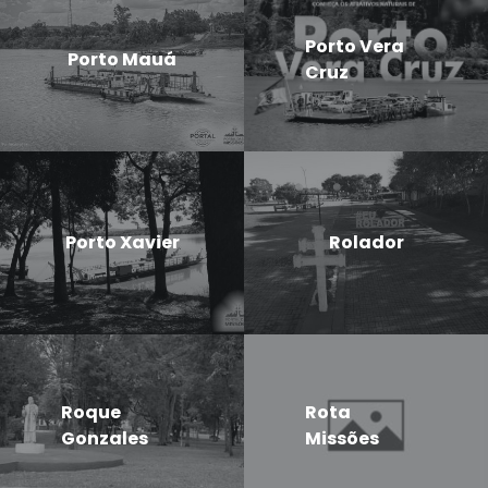
Porto Vera
Porto Mauá
Cruz
Porto Xavier
Rolador
Roque
Rota
Gonzales
Missões