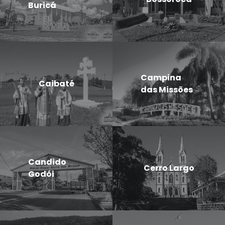
Buricá
Campina
Caibaté
das Missões
Candido
Cerro Largo
Godói