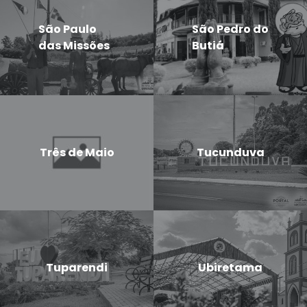
São Paulo
São Pedro do
das Missões
Butiá
Três de Maio
Tucunduva
Tuparendi
Ubiretama