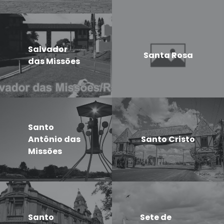
Salvador
Santa Rosa
das Missões
Santo
Antônio das
Santo Cristo
Missões
Santo
Sete de