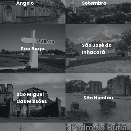
Ângelo
Setembro
São José do
São Borja
Inhacorá
São Miguel
São Nicolau
das Missões