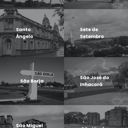
Santo
Sete de
Ângelo
Setembro
São José do
São Borja
Inhacorá
São Miguel