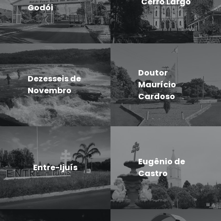
Cerro Largo
Godói
Doutor
Dezesseis de
Maurício
Novembro
Cardoso
Eugênio de
Entre-Ijuís
Castro