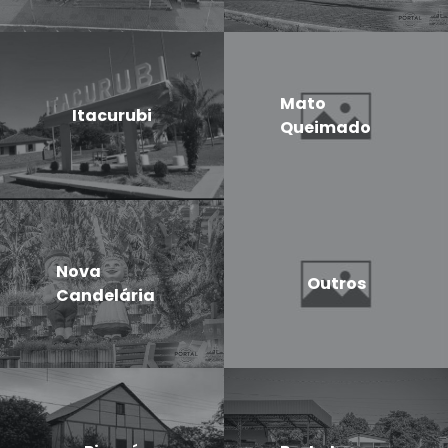
Mato
Itacurubi
Queimado
Nova
Outros
Candelária