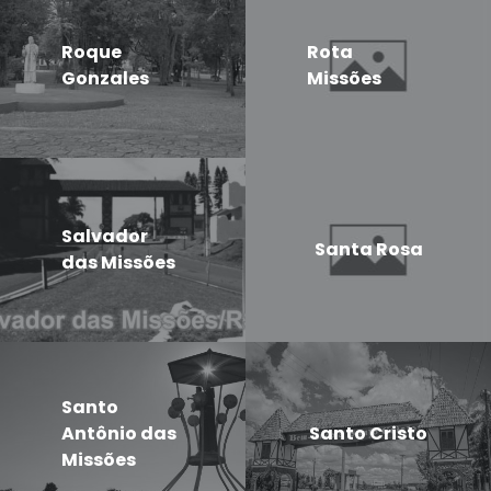
Roque
Rota
Gonzales
Missões
Salvador
Santa Rosa
das Missões
Santo
Antônio das
Santo Cristo
Missões