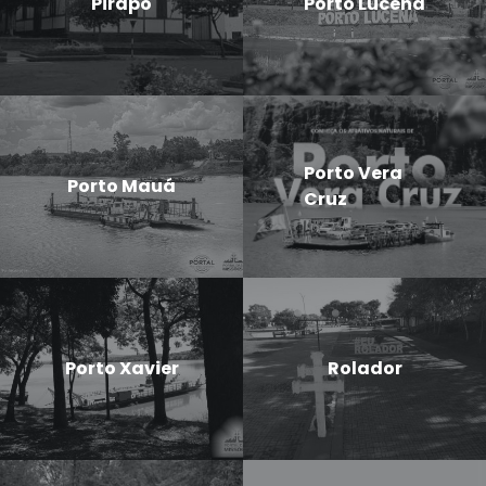
Pirapó
Porto Lucena
Porto Vera
Porto Mauá
Cruz
Porto Xavier
Rolador