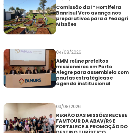
Comissão da 1ª Hortifeira
Banrisul Vero avança nos
preparativos para a Feaagri
Missões
04/08/2026
AMM reúne prefeitos
missioneiros em Porto
Alegre para assembleia com
pautas estratégicas e
agenda institucional
03/08/2026
REGIÃO DAS MISSÕES RECEBE
FAMTOUR DA ABAV/RS E
FORTALECE A PROMOÇÃO DO
DESTINO TURÍSTICO