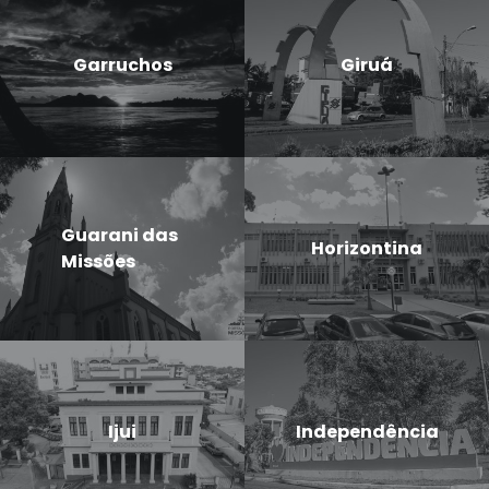
Garruchos
Giruá
Guarani das
Horizontina
Missões
Ijui
Independência