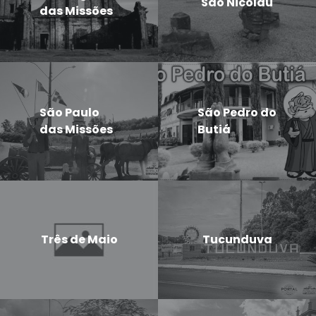
São Nicolau
das Missões
São Paulo
São Pedro do
das Missões
Butiá
Três de Maio
Tucunduva