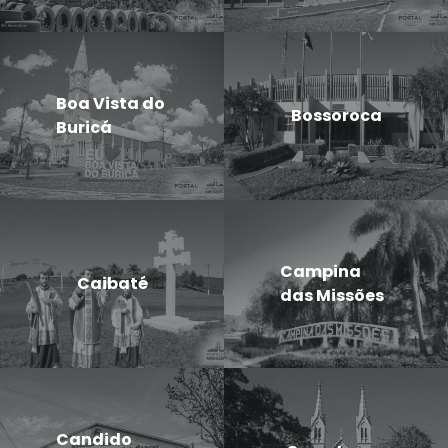
Boa Vista do
Bossoroca
Buricá
Campina
Caibaté
das Missões
Candido