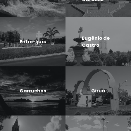
Eugênio de
Entre-Ijuís
Castro
Garruchos
Giruá