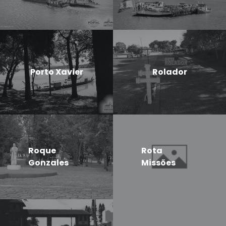
Porto Xavier
Rolador
Roque
Rota
Gonzales
Missões