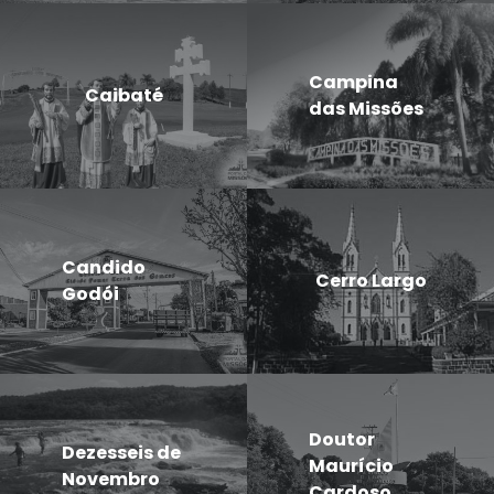
Campina
Caibaté
das Missões
Candido
Cerro Largo
Godói
Doutor
Dezesseis de
Maurício
Novembro
Cardoso