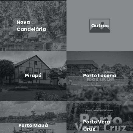
Nova
Outros
Candelária
Pirapó
Porto Lucena
Porto Vera
Porto Mauá
Cruz