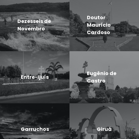
Doutor
Dezesseis de
Maurício
Novembro
Cardoso
Eugênio de
Entre-Ijuís
Castro
Garruchos
Giruá