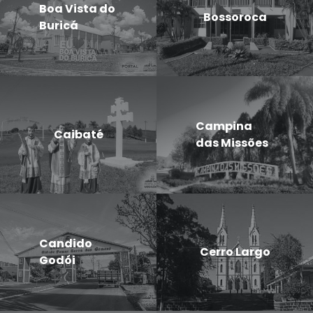
Boa Vista do
Bossoroca
Buricá
Campina
Caibaté
das Missões
Candido
Cerro Largo
Godói