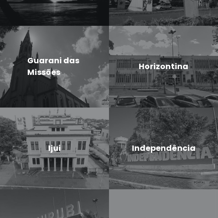
Guarani das
Horizontina
Missões
Ijui
Independência