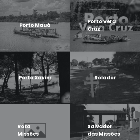
Porto Vera
Porto Mauá
Cruz
Porto Xavier
Rolador
Rota
Salvador
Missões
das Missões