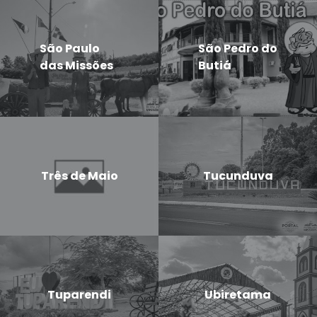
São Paulo
São Pedro do
das Missões
Butiá
Três de Maio
Tucunduva
Tuparendi
Ubiretama