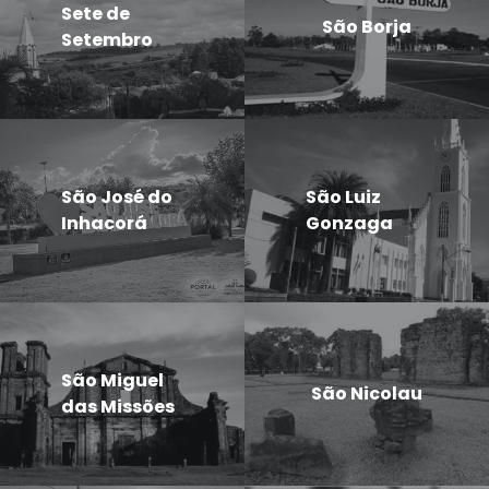
Sete de
São Borja
Setembro
São José do
São Luiz
Inhacorá
Gonzaga
São Miguel
São Nicolau
das Missões