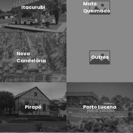
Mato
Itacurubi
Queimado
Nova
Outros
Candelária
Pirapó
Porto Lucena