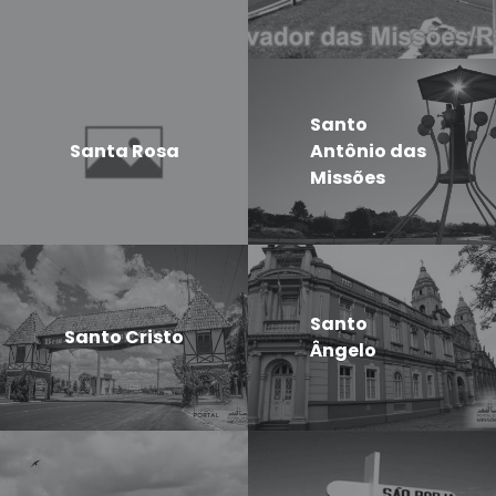
Santo
Santa Rosa
Antônio das
Missões
Santo
Santo Cristo
Ângelo