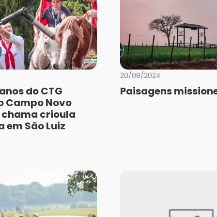
20/08/2024
anos do CTG
Paisagens missione
do Campo Novo
 chama crioula
a em São Luiz
a