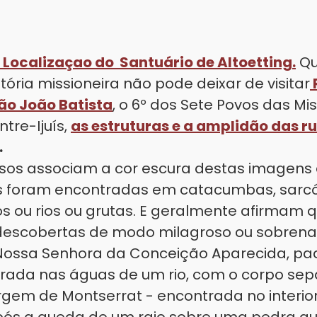
 Localizaçao do Santuário de Altoetting.
Q
tória missioneira não pode deixar de visitar
São João Batista
, o 6º dos Sete Povos das Mi
ntre-Ijuís,
as estruturas e a amplidão das ru
.
osos associam a cor escura destas imagens 
s foram encontradas em catacumbas, sarcóf
s ou rios ou grutas. E geralmente afirmam 
escobertas de modo milagroso ou sobrena
Nossa Senhora da Conceição Aparecida, pa
ntrada nas águas de um rio, com o corpo se
irgem de Montserrat - encontrada no interio