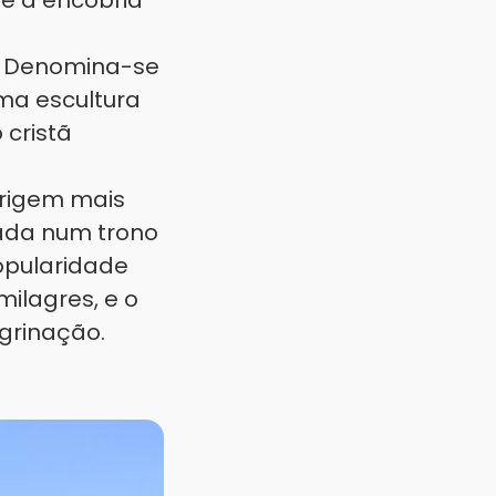
e a encobria
o. Denomina-se
ma escultura
 cristã
origem mais
ada num trono
opularidade
ilagres, e o
egrinação.