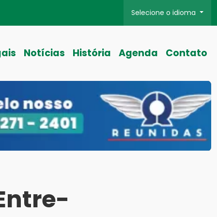
Selecione o idioma
gais
Notícias
História
Agenda
Contato
Entre-