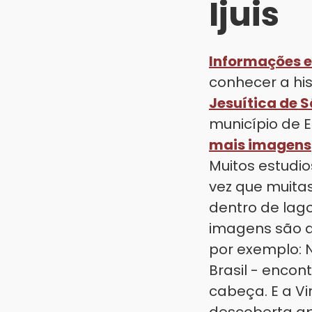
Ijuis
Informações e
conhecer a his
Jesuítica de 
município de E
mais imagens
Muitos estudi
vez que muita
dentro de lago
imagens são d
por exemplo: 
Brasil - enco
cabeça. E a V