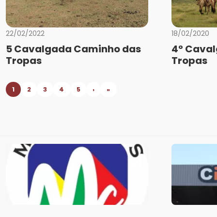
22/02/2022
18/02/2020
5 Cavalgada Caminho das
4º Cava
Tropas
Tropas
1
2
3
4
5
›
»