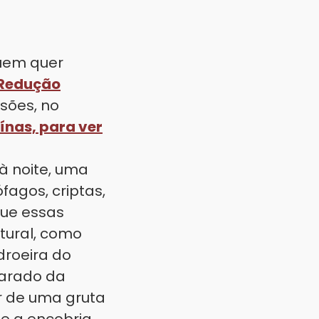
uem quer
Redução
ssões, no
ínas, para ver
à noite, uma
agos, criptas,
que essas
tural, como
droeira do
parado da
r de uma gruta