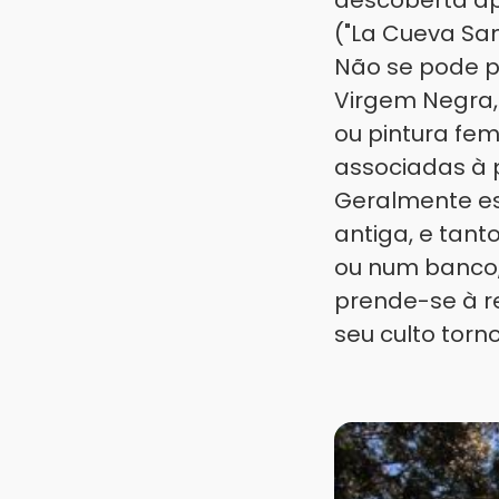
descoberta ap
("La Cueva San
Não se pode p
Virgem Negra,
ou pintura fem
associadas à 
Geralmente es
antiga, e tan
ou num banco,
prende-se à r
seu culto torn