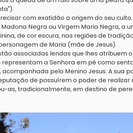
ós a queda de um raio sobre uma pedra qu
ta").
recisar com exatidão a origem do seu cult
 Madona Negra ou Virgem Maria Negra, a u
inina, de cor escura, nas regiões de tradição
personagem de Maria (mãe de Jesus).
tão associadas lendas que lhes atribuem 
to representam a Senhora em pé como sent
 acompanhada pelo Menino Jesus. A sua p
eputação de possuírem o poder de realizar m
ou-as, tradicionalmente, em destino de per